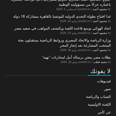
باعتباره جزءًا من مسؤوليته الوطنية
by
محمود أحمد
|
posted on أغسطس 5, 2026
غدا افتتاح بطولة التحدي الدولية للبوتشيا بالقاهرة بمشاركة 18 دولة
by
محمود أحمد
|
posted on يوليو 25, 2026
اتحاد الهوكي يوسع قاعدة اللعبة ويكتشف المواهب في صعيد مصر
by
محمود أحمد
|
posted on يوليو 24, 2026
وزارة الرياضة والاتحاد المصري وروابط الرياضية يستقبلون بعثة
المنتخب المصارعة بعد إنجاز المجر
by
محمود أحمد
|
posted on يوليو 30, 2026
بطلات مصر يبعثن برسالة أمل لمحاربات “بهية”
by
محمد قطب
|
posted on يوليو 22, 2026
لا يفوتك
فيديوهات
صور
الشباب والرياضة
اللجنة الاوليمبية
عن كأس