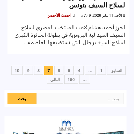
لسلاح السيف بتونس
الأحد, 11 يناير 2026, 7:49 م
احمد الأحمر
احرز أحمد هشام لاعب المنتخب المصري لسلاح
السيف الميدالية البرونزية في بطولة الجائزة الكبرى
لسلاح السيف رجال، التي تستضيفها العاصمة...
تعدد
السابق
1
…
4
5
6
7
8
9
10
صفحات
…
150
التالي
المقالات
البحث
عن: