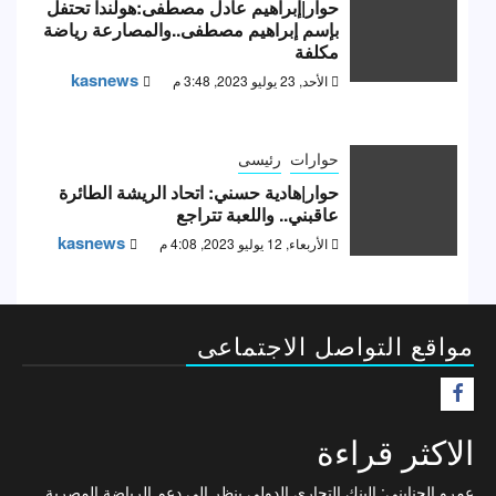
حوار|إبراهيم عادل مصطفى:هولندا تحتفل
بإسم إبراهيم مصطفى..والمصارعة رياضة
مكلفة
kasnews
الأحد, 23 يوليو 2023, 3:48 م
حوارات
رئيسى
حوار|هادية حسني: اتحاد الريشة الطائرة
عاقبني.. واللعبة تتراجع
kasnews
الأربعاء, 12 يوليو 2023, 4:08 م
مواقع التواصل الاجتماعى
F
الاكثر قراءة
عمرو الجنايني: البنك التجاري الدولي ينظر إلى دعم الرياضة المصرية