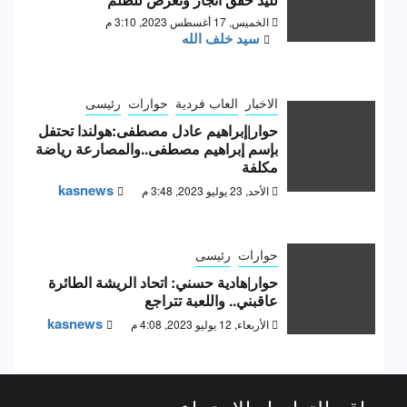
الخميس, 17 أغسطس 2023, 3:10 م
سيد خلف الله
الاخبار
العاب فردية
حوارات
رئيسى
حوار|إبراهيم عادل مصطفى:هولندا تحتفل
بإسم إبراهيم مصطفى..والمصارعة رياضة
مكلفة
kasnews
الأحد, 23 يوليو 2023, 3:48 م
حوارات
رئيسى
حوار|هادية حسني: اتحاد الريشة الطائرة
عاقبني.. واللعبة تتراجع
kasnews
الأربعاء, 12 يوليو 2023, 4:08 م