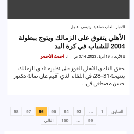
الاخبار
العاب جماعية
رئيسى
عاجل
الأهلي يتفوق على الزمالك ويتوج ببطولة
2004 للشباب في كرة اليد
الأربعاء, 19 أبريل 2023, 3:14 ص
احمد الأحمر
حقق النادي الأهلي الفوز على نظيره نادي الزمالك
بنتيجة 31-28، في اللقاء الذي أقيم على صالة دكتور
حسن مصطفى في...
تعدد
السابق
1
…
93
94
95
96
97
98
صفحات
99
…
150
التالي
المقالات