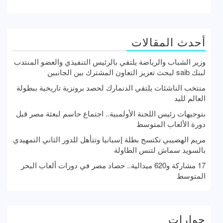
أحدث المقالات
وزير الشباب والرياضة يلتقي بالرئيس التنفيذي والعضو المنتدب
لبنك saib لبحث تعزيز التعاون المشترك بين الجانبين
منتخب الناشئات يلتقي الدنمارك لحصد برونزية تاريخية ببطولة
العالم لليد
بتوجيهات رئيس اللجنة الأولمبية.. اجتماع حاسم لبعثة مصر قبل
دورة الألعاب المتوسط
مريم الهضيبي تكتسح بطلة إسبانيا وتتأهل للدور الثاني التمهيدي
بالسويد سماش لتنس الطاولة
17 مشاركة و620 ميدالية.. حصاد مصر في دورات ألعاب البحر
المتوسط
حوارات