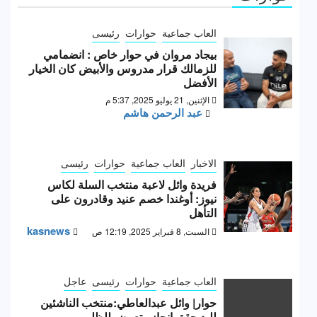
العاب جماعية
حوارات
رئيسى
بيجاد مروان في حوار خاص : انضمامي
للزمالك قرار مدروس والأبيض كان الخيار
الأفضل
الإثنين, 21 يوليو 2025, 5:37 م
عبد الرحمن هاشم
الاخبار
العاب جماعية
حوارات
رئيسى
فريدة وائل لاعبة منتخب السلة لكاس
نيوز: أوغندا خصم عنيد وقادرون على
التأهل
kasnews
السبت, 8 فبراير 2025, 12:19 ص
العاب جماعية
حوارات
رئيسى
عاجل
حوار| وائل عبدالعاطي:منتخب الناشئين
لليد حقق انجاز وتعرض للظلم