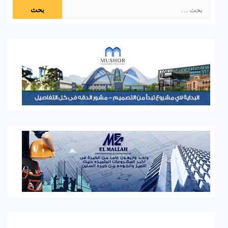
البحث
عن: