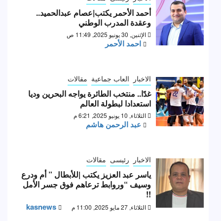
أحمد الأحمر يكتب|عصام عبدالحميد..
وعقدة المدرب الوطني
الإثنين, 30 يونيو 2025, 11:49 ص
احمد الأحمر
الاخبار
العاب جماعية
مقالات
غدًا.. منتخب الطائرة يواجه البحرين وديا
استعدادا لبطولة العالم
الثلاثاء, 10 يونيو 2025, 6:21 م
عبد الرحمن هاشم
الاخبار
رئيسى
مقالات
ياسر عبد العزيز يكتب |للأبطال ” أم ودرع
وسيف “وروابط ترعاهم فوق جسر الأمل
!!
kasnews
الثلاثاء, 27 مايو 2025, 11:00 م