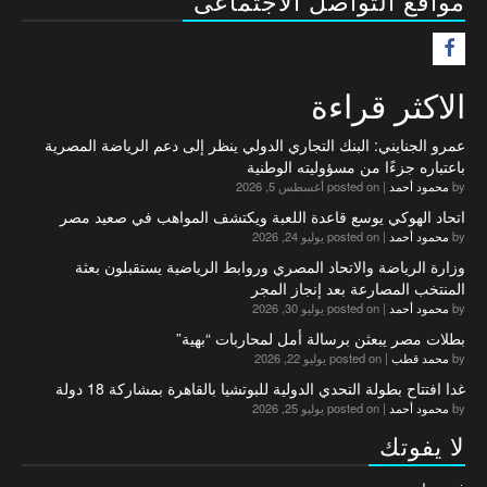
مواقع التواصل الاجتماعى
F
الاكثر قراءة
عمرو الجنايني: البنك التجاري الدولي ينظر إلى دعم الرياضة المصرية
باعتباره جزءًا من مسؤوليته الوطنية
by
محمود أحمد
|
posted on أغسطس 5, 2026
اتحاد الهوكي يوسع قاعدة اللعبة ويكتشف المواهب في صعيد مصر
by
محمود أحمد
|
posted on يوليو 24, 2026
وزارة الرياضة والاتحاد المصري وروابط الرياضية يستقبلون بعثة
المنتخب المصارعة بعد إنجاز المجر
by
محمود أحمد
|
posted on يوليو 30, 2026
بطلات مصر يبعثن برسالة أمل لمحاربات “بهية”
by
محمد قطب
|
posted on يوليو 22, 2026
غدا افتتاح بطولة التحدي الدولية للبوتشيا بالقاهرة بمشاركة 18 دولة
by
محمود أحمد
|
posted on يوليو 25, 2026
لا يفوتك