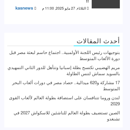
!!
kasnews
الثلاثاء, 27 مايو 2025, 11:00 م
أحدث المقالات
بتوجيهات رئيس اللجنة الأولمبية.. اجتماع حاسم لبعثة مصر قبل
دورة الألعاب المتوسط
مريم الهضيبي تكتسح بطلة إسبانيا وتتأهل للدور الثاني التمهيدي
بالسويد سماش لتنس الطاولة
17 مشاركة و620 ميدالية.. حصاد مصر في دورات ألعاب البحر
المتوسط
لندن وروما تتنافسان على استضافة بطولة العالم لألعاب القوى
2029
الصين تستضيف بطولة العالم للناشئين للاسكواش 2027 في
تشنغدو