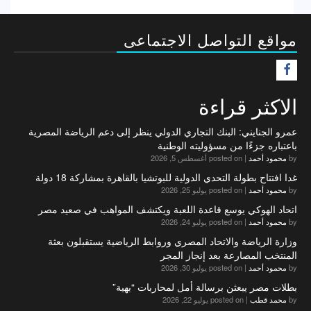
مواقع التواصل الاجتماعى
F
الاكثر قراءة
عمرو الجنايني: البنك التجاري الدولي ينظر إلى دعم الرياضة المصرية
باعتباره جزءًا من مسؤوليته الوطنية
by
محمود أحمد
|
posted on أغسطس 5, 2026
غدا افتتاح بطولة التحدي الدولية للبوتشيا بالقاهرة بمشاركة 18 دولة
by
محمود أحمد
|
posted on يوليو 25, 2026
اتحاد الهوكي يوسع قاعدة اللعبة ويكتشف المواهب في صعيد مصر
by
محمود أحمد
|
posted on يوليو 24, 2026
وزارة الرياضة والاتحاد المصري وروابط الرياضية يستقبلون بعثة
المنتخب المصارعة بعد إنجاز المجر
by
محمود أحمد
|
posted on يوليو 30, 2026
بطلات مصر يبعثن برسالة أمل لمحاربات “بهية”
by
محمد قطب
|
posted on يوليو 22, 2026