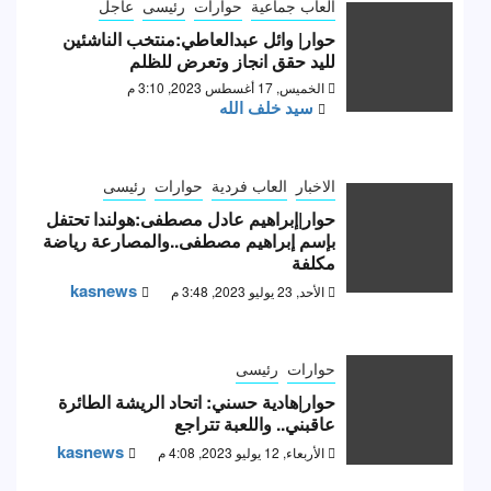
العاب جماعية
حوارات
رئيسى
عاجل
حوار| وائل عبدالعاطي:منتخب الناشئين
لليد حقق انجاز وتعرض للظلم
الخميس, 17 أغسطس 2023, 3:10 م
سيد خلف الله
الاخبار
العاب فردية
حوارات
رئيسى
حوار|إبراهيم عادل مصطفى:هولندا تحتفل
بإسم إبراهيم مصطفى..والمصارعة رياضة
مكلفة
kasnews
الأحد, 23 يوليو 2023, 3:48 م
حوارات
رئيسى
حوار|هادية حسني: اتحاد الريشة الطائرة
عاقبني.. واللعبة تتراجع
kasnews
الأربعاء, 12 يوليو 2023, 4:08 م