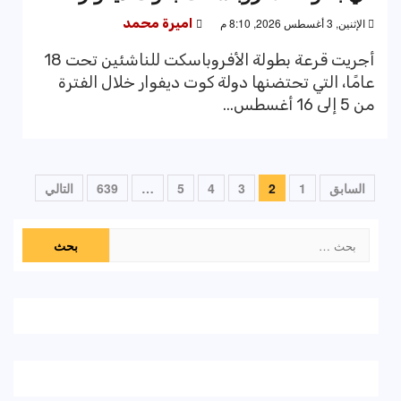
الإثنين, 3 أغسطس 2026, 8:10 م
اميرة محمد
أجريت قرعة بطولة الأفروباسكت للناشئين تحت 18
عامًا، التي تحتضنها دولة كوت ديفوار خلال الفترة
من 5 إلى 16 أغسطس...
تعدد
السابق
1
2
3
4
5
…
639
التالي
صفحات
البحث
المقالات
عن: