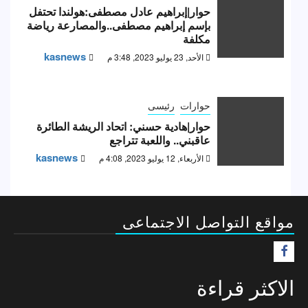
حوار|إبراهيم عادل مصطفى:هولندا تحتفل
بإسم إبراهيم مصطفى..والمصارعة رياضة
مكلفة
kasnews
الأحد, 23 يوليو 2023, 3:48 م
حوارات
رئيسى
حوار|هادية حسني: اتحاد الريشة الطائرة
عاقبني.. واللعبة تتراجع
kasnews
الأربعاء, 12 يوليو 2023, 4:08 م
مواقع التواصل الاجتماعى
F
الاكثر قراءة