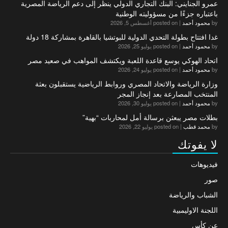
عمرو الجنايني: البنك التجاري الدولي ينظر إلى دعم الرياضة المصرية
باعتباره جزءًا من مسؤوليته الوطنية
by
محمود أحمد
|
posted on أغسطس 5, 2026
غدا افتتاح بطولة التحدي الدولية للبوتشيا بالقاهرة بمشاركة 18 دولة
by
محمود أحمد
|
posted on يوليو 25, 2026
اتحاد الهوكي يوسع قاعدة اللعبة ويكتشف المواهب في صعيد مصر
by
محمود أحمد
|
posted on يوليو 24, 2026
وزارة الرياضة والاتحاد المصري وروابط الرياضية يستقبلون بعثة
المنتخب المصارعة بعد إنجاز المجر
by
محمود أحمد
|
posted on يوليو 30, 2026
بطلات مصر يبعثن برسالة أمل لمحاربات “بهية”
by
محمد قطب
|
posted on يوليو 22, 2026
لا يفوتك
فيديوهات
صور
الشباب والرياضة
اللجنة الاوليمبية
عن كأس