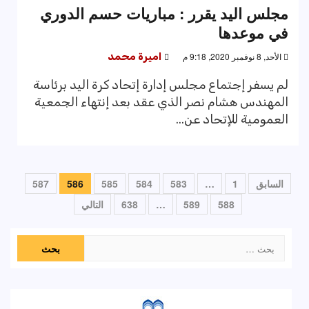
مجلس اليد يقرر : مباريات حسم الدوري
في موعدها
الأحد, 8 نوفمبر 2020, 9:18 م
اميرة محمد
لم يسفر إجتماع مجلس إدارة إتحاد كرة اليد برئاسة
المهندس هشام نصر الذي عقد بعد إنتهاء الجمعية
العمومية للإتحاد عن...
تعدد
السابق
1
…
583
584
585
586
587
صفحات
588
589
…
638
التالي
المقالات
البحث
عن: