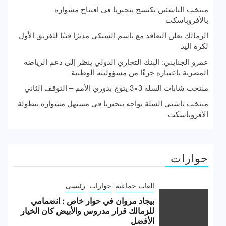
منتخب الناشئين يكتسح نيجيريا في افتتاح مشواره
بالأفروباسكت
الزمالك يعلن التعاقد مع باسم السبكي مديرًا فنيًا للفريق الأول
لكرة اليد
عمرو الجنايني: البنك التجاري الدولي ينظر إلى دعم الرياضة
المصرية باعتباره جزءًا من مسؤوليته الوطنية
منتخب شابات السلة 3×3 يتوج بدوري الأمم – التوقف الثاني
منتخب ناشئي السلة يواجه نيجيريا في مستهل مشواره ببطولة
الأفروباسكت
حوارات
العاب جماعية
حوارات
رئيسى
بيجاد مروان في حوار خاص : انضمامي
للزمالك قرار مدروس والأبيض كان الخيار
الأفضل