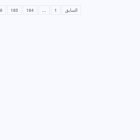
تعدد
السابق
1
…
184
185
6
صفحات
المقالات