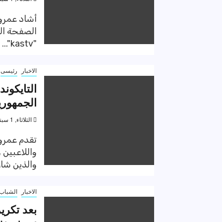
أشاد عمرو 
"kastv"...
الاخبار
رئيسى
التايكون
الجمهورية
الثلاثاء, 1 سبتمبر 2020, 11:23 ص
تقدم عمرو 
واللاعبين 
والذين شار
الاخبار
الشباب 
بعد تكريم