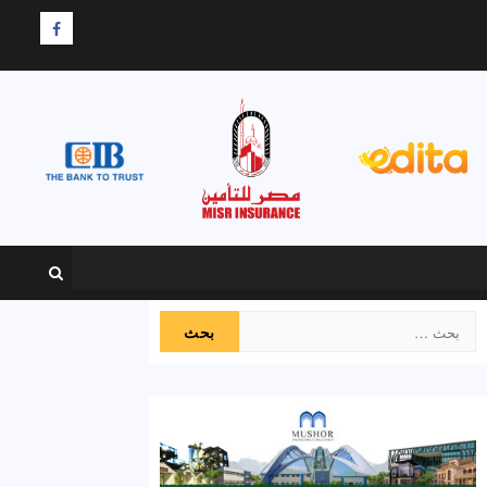
F
البحث
عن: