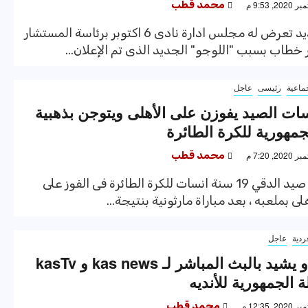
محمد قطب
هجوم شديد تعرض له مجلس ادارة نادى 6 اكتوبر برئاسة المستشار
 خطاب بسبب "اللوجو" الجديد الذى تم الإعلان...
ماعية
رئيسى
عاجل
ات الصيد يفوزن على الأهلى ويتوجن بذهبية
جمهورية للكرة الطائرة
محمد قطب
نجح فريق صيد الدقي 19 سنة انسات للكرة الطائرة فى الفوز على
لى بملعبه ، بعد مباراة مارثونية بنتيجة...
ردية
عاجل
التايكوندو يشيد بالبث المباشر لـ kas news و kasTv
 الجمهورية للأنديه
محمد قطب