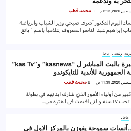
تخر به وندعمه
محمد قطب
ء اليوم الدكتور أشرف صبحي وزير الشباب والرياضة
اب إبراهيم عبد الناصر المعروف إعلامياً باسم " بائع
ردية
رئيسى
عاجل
إشادة كبيرة بالبث المباشر ل “kasnews” و”kas Tv”
الجمهورية للأندية للتايكوندو
محمد قطب
بير من أولياء الأمور الذي شارك ابنائهم في بطولة
مت في الفترة من...
عاجل
..آنسات سموحة يفوزن بالمركز الاول فى