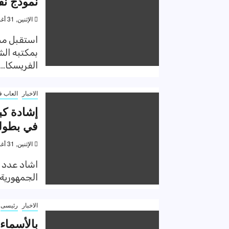
نموذج نف
الإثنين, 31 أغسطس 2020, 6:13 م
استقبل مسا
بمكتبه الش
الفريسكا...
الاخبار
العاب ف
في بطولة 
الإثنين, 31 أغسطس 2020, 11:39 ص
اشاد عدد ك
الجمهورية تحت ١٧ سنه والتى اقي
الاخبار
رئيسى
بالأسماء