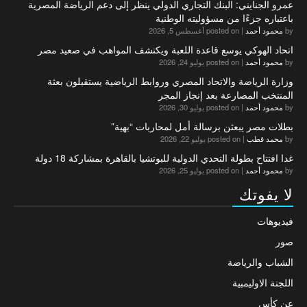
عمرو الجنايني: البنك التجاري الدولي ينظر إلى دعم الرياضة المصرية
باعتباره جزءًا من مسؤوليته الوطنية
by
محمود أحمد
|
posted on أغسطس 5, 2026
اتحاد الهوكي يوسع قاعدة اللعبة ويكتشف المواهب في صعيد مصر
by
محمود أحمد
|
posted on يوليو 24, 2026
وزارة الرياضة والاتحاد المصري وروابط الرياضية يستقبلون بعثة
المنتخب المصارعة بعد إنجاز المجر
by
محمود أحمد
|
posted on يوليو 30, 2026
بطلات مصر يبعثن برسالة أمل لمحاربات “بهية”
by
محمد قطب
|
posted on يوليو 22, 2026
غدا افتتاح بطولة التحدي الدولية للبوتشيا بالقاهرة بمشاركة 18 دولة
by
محمود أحمد
|
posted on يوليو 25, 2026
لا يفوتك
فيديوهات
صور
الشباب والرياضة
اللجنة الاوليمبية
عن كأس