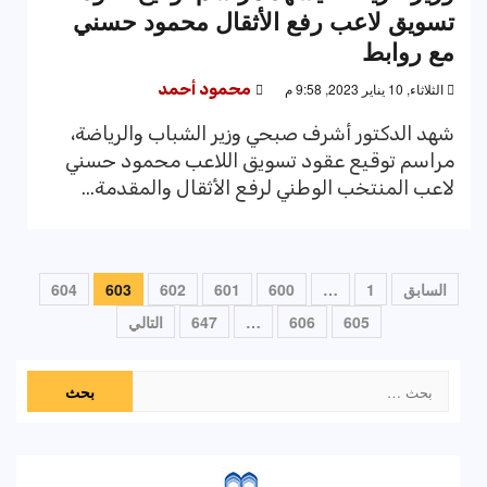
تسويق لاعب رفع الأثقال محمود حسني
مع روابط
الثلاثاء, 10 يناير 2023, 9:58 م
محمود أحمد
شهد الدكتور أشرف صبحي وزير الشباب والرياضة،
مراسم توقيع عقود تسويق اللاعب محمود حسني
لاعب المنتخب الوطني لرفع الأثقال والمقدمة...
تعدد
السابق
1
…
600
601
602
603
604
صفحات
605
606
…
647
التالي
المقالات
البحث
عن: