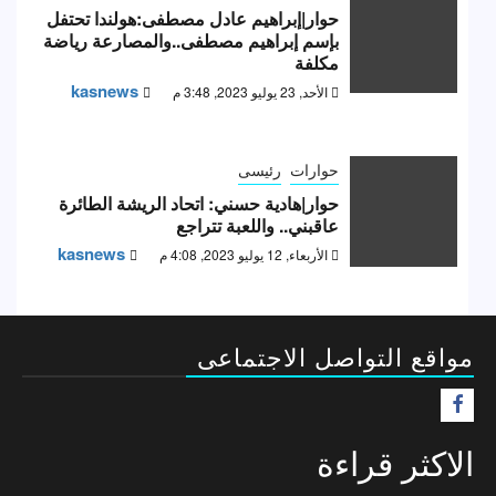
حوار|إبراهيم عادل مصطفى:هولندا تحتفل
بإسم إبراهيم مصطفى..والمصارعة رياضة
مكلفة
kasnews
الأحد, 23 يوليو 2023, 3:48 م
حوارات
رئيسى
حوار|هادية حسني: اتحاد الريشة الطائرة
عاقبني.. واللعبة تتراجع
kasnews
الأربعاء, 12 يوليو 2023, 4:08 م
مواقع التواصل الاجتماعى
F
الاكثر قراءة