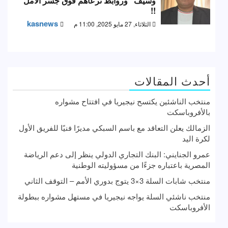
وسيف “وروابط ترعاهم فوق جسر الأمل
!!
kasnews
الثلاثاء, 27 مايو 2025, 11:00 م
أحدث المقالات
منتخب الناشئين يكتسح نيجيريا في افتتاح مشواره
بالأفروباسكت
الزمالك يعلن التعاقد مع باسم السبكي مديرًا فنيًا للفريق الأول
لكرة اليد
عمرو الجنايني: البنك التجاري الدولي ينظر إلى دعم الرياضة
المصرية باعتباره جزءًا من مسؤوليته الوطنية
منتخب شابات السلة 3×3 يتوج بدوري الأمم – التوقف الثاني
منتخب ناشئي السلة يواجه نيجيريا في مستهل مشواره ببطولة
الأفروباسكت