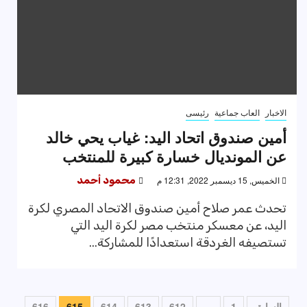
الاخبار
العاب جماعية
رئيسى
أمين صندوق اتحاد اليد: غياب يحي خالد
عن المونديال خسارة كبيرة للمنتخب
الخميس, 15 ديسمبر 2022, 12:31 م
محمود أحمد
تحدث عمر صلاح أمين صندوق الاتحاد المصري لكرة
اليد، عن معسكر منتخب مصر لكرة اليد التي
تستصيفه الغردقة استعدادًا للمشاركة...
تعدد
السابق
1
…
612
613
614
615
616