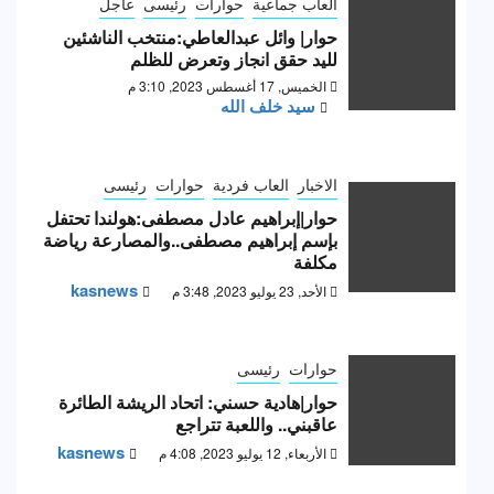
العاب جماعية
حوارات
رئيسى
عاجل
حوار| وائل عبدالعاطي:منتخب الناشئين
لليد حقق انجاز وتعرض للظلم
الخميس, 17 أغسطس 2023, 3:10 م
سيد خلف الله
الاخبار
العاب فردية
حوارات
رئيسى
حوار|إبراهيم عادل مصطفى:هولندا تحتفل
بإسم إبراهيم مصطفى..والمصارعة رياضة
مكلفة
kasnews
الأحد, 23 يوليو 2023, 3:48 م
حوارات
رئيسى
حوار|هادية حسني: اتحاد الريشة الطائرة
عاقبني.. واللعبة تتراجع
kasnews
الأربعاء, 12 يوليو 2023, 4:08 م