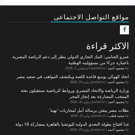
مواقع التواصل الاجتماعى
F
الاكثر قراءة
عمرو الجنايني: البنك التجاري الدولي ينظر إلى دعم الرياضة المصرية
باعتباره جزءًا من مسؤوليته الوطنية
by
محمود أحمد
|
posted on أغسطس 5, 2026
اتحاد الهوكي يوسع قاعدة اللعبة ويكتشف المواهب في صعيد مصر
by
محمود أحمد
|
posted on يوليو 24, 2026
وزارة الرياضة والاتحاد المصري وروابط الرياضية يستقبلون بعثة
المنتخب المصارعة بعد إنجاز المجر
by
محمود أحمد
|
posted on يوليو 30, 2026
بطلات مصر يبعثن برسالة أمل لمحاربات “بهية”
by
محمد قطب
|
posted on يوليو 22, 2026
غدا افتتاح بطولة التحدي الدولية للبوتشيا بالقاهرة بمشاركة 18 دولة
by
محمود أحمد
|
posted on يوليو 25, 2026