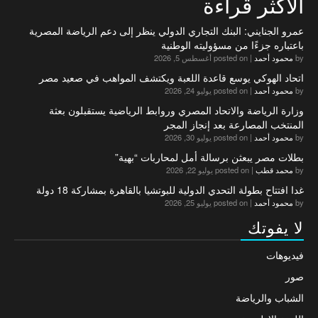
الاكثر قراءة
عمرو الجنايني: البنك التجاري الدولي ينظر إلى دعم الرياضة المصرية
باعتباره جزءًا من مسؤوليته الوطنية
by
محمود أحمد
|
posted on أغسطس 5, 2026
اتحاد الهوكي يوسع قاعدة اللعبة ويكتشف المواهب في صعيد مصر
by
محمود أحمد
|
posted on يوليو 24, 2026
وزارة الرياضة والاتحاد المصري وروابط الرياضية يستقبلون بعثة
المنتخب المصارعة بعد إنجاز المجر
by
محمود أحمد
|
posted on يوليو 30, 2026
بطلات مصر يبعثن برسالة أمل لمحاربات “بهية”
by
محمد قطب
|
posted on يوليو 22, 2026
غدا افتتاح بطولة التحدي الدولية للبوتشيا بالقاهرة بمشاركة 18 دولة
by
محمود أحمد
|
posted on يوليو 25, 2026
لا يفوتك
فيديوهات
صور
الشباب والرياضة