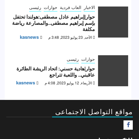
الاخبار
العاب فردية
حوارات
رئيسى
حوار|إبراهيم عادل مصطفى:هولندا تحتفل
بإسم إبراهيم مصطفى..والمصارعة رياضة
مكلفة
kasnews
الأحد, 23 يوليو 2023, 3:48 م
حوارات
رئيسى
حوار|هادية حسني: اتحاد الريشة الطائرة
عاقبني.. واللعبة تتراجع
kasnews
الأربعاء, 12 يوليو 2023, 4:08 م
مواقع التواصل الاجتماعى
F