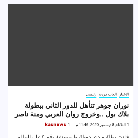
الاخبار
العاب فردية
رئيسى
نوران جوهر تتأهل للدور الثاني ببطولة
بلاك بول ..وخروج روان العربي ومنة ناصر
الثلاثاء, 8 ديسمبر 2020, 11:46 م
kasnews
فازت بطلة وادي دجلة والمصنفة رقم ٢ على العالم