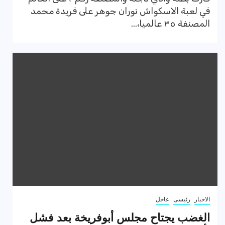
في لعبة الاسكواش نوران جوهر على فريدة محمد
المصنفة ٣٥ عالميا،...
الاخبار
رئيسى
عاجل
الغضب يجتاح مجلس أبوفريخة بعد فشل