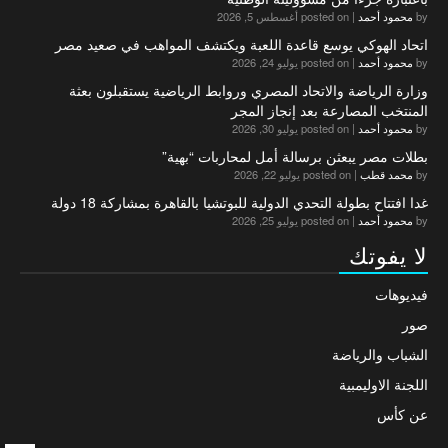
by
محمود أحمد
|
posted on أغسطس 5, 2026
اتحاد الهوكي يوسع قاعدة اللعبة ويكتشف المواهب في صعيد مصر
by
محمود أحمد
|
posted on يوليو 24, 2026
وزارة الرياضة والاتحاد المصري وروابط الرياضية يستقبلون بعثة
المنتخب المصارعة بعد إنجاز المجر
by
محمود أحمد
|
posted on يوليو 30, 2026
بطلات مصر يبعثن برسالة أمل لمحاربات “بهية”
by
محمد قطب
|
posted on يوليو 22, 2026
غدا افتتاح بطولة التحدي الدولية للبوتشيا بالقاهرة بمشاركة 18 دولة
by
محمود أحمد
|
posted on يوليو 25, 2026
لا يفوتك
فيديوهات
صور
الشباب والرياضة
اللجنة الاوليمبية
عن كأس