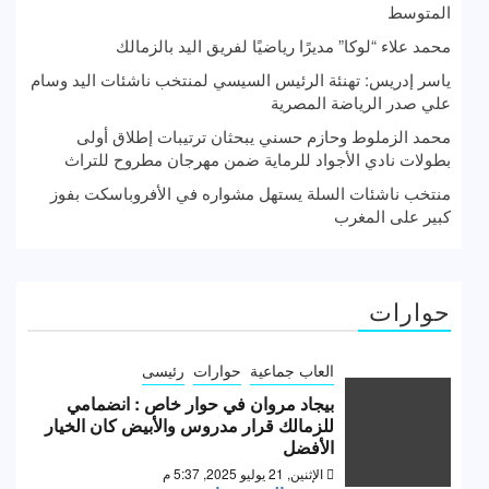
المتوسط
محمد علاء “لوكا” مديرًا رياضيًا لفريق اليد بالزمالك
ياسر إدريس: تهنئة الرئيس السيسي لمنتخب ناشئات اليد وسام
علي صدر الرياضة المصرية
محمد الزملوط وحازم حسني يبحثان ترتيبات إطلاق أولى
بطولات نادي الأجواد للرماية ضمن مهرجان مطروح للتراث
منتخب ناشئات السلة يستهل مشواره في الأفروباسكت بفوز
كبير على المغرب
حوارات
العاب جماعية
حوارات
رئيسى
بيجاد مروان في حوار خاص : انضمامي
للزمالك قرار مدروس والأبيض كان الخيار
الأفضل
الإثنين, 21 يوليو 2025, 5:37 م