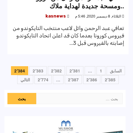
..ومسحة جديدة لهداية ملاك
الثلاثاء, 8 ديسمبر 2020, 5:46 م
kasnews
تعافي عبد الرحمن وائل لاعب منتخب التايكوندو من
فيروس كورونا بعدما كان قد اعلن اتحاد التايكوندو
إصابته بالفيروس قبل 3...
تعدد
السابق
1
…
2٬381
2٬382
2٬383
2٬384
صفحات
2٬385
2٬386
2٬387
…
2٬774
التالي
المقالات
البحث
عن: