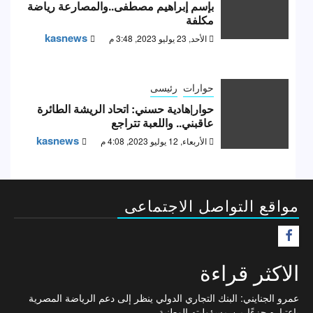
بإسم إبراهيم مصطفى..والمصارعة رياضة
مكلفة
kasnews
الأحد, 23 يوليو 2023, 3:48 م
حوارات
رئيسى
حوار|هادية حسني: اتحاد الريشة الطائرة
عاقبني.. واللعبة تتراجع
kasnews
الأربعاء, 12 يوليو 2023, 4:08 م
مواقع التواصل الاجتماعى
F
الاكثر قراءة
عمرو الجنايني: البنك التجاري الدولي ينظر إلى دعم الرياضة المصرية
باعتباره جزءًا من مسؤوليته الوطنية