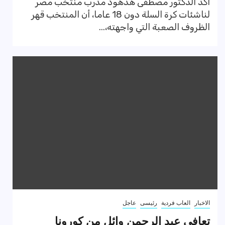
أكد الدكتور مصطفى هدهود مدرب منتخب مصر
لناشئات كرة السلة دون 18 عاما، أن المنتخب قهر
الظروف الصعبة التي واجهته،...
الاخبار
العاب فردية
رئيسى
عاجل
تعافي عبد الرحمن وائل من كورونا