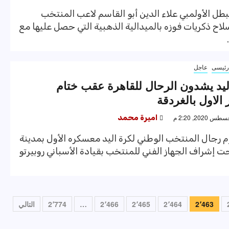
طل الأولمبي علاء الدين أبو القاسم لاعب المنتخب
لاح ذكريات فوزه بالميدالية الذهبية التي حصل عليها مع
ئيسى
عاجل
ليد يشدون الرحال للقاهرة عقب ختام
الاول بالغردقة
اميرة محمد
م رجال المنتخب الوطني لكرة اليد معسكره الأول بمدينة
ت إشراف الجهاز الفني للمنتخب بقيادة الأسباني روبيرتو
2٬463
2٬464
2٬465
2٬466
…
2٬774
التالي