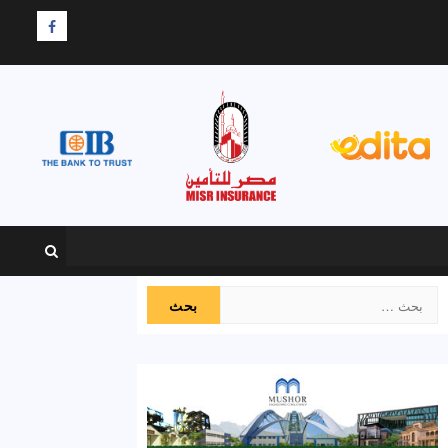
F
البحث
عن: