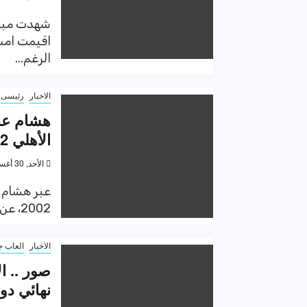
شهدت مباري
اقيمت امس 
الرغم...
الاخبار
رئيسى
هشام عبد
الأهلي 2002
الأحد, 30 أغسطس 2020, 5:14 ص
عبر هشام ع
2002، عن سعادته الكبيرة بنجاح الفريق في الفوز بلقب...
الاخبار
العاب ج
صور .. ا
نهائي دو