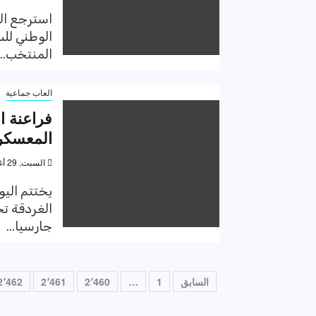
استرجع الب
الوطني للس
المنتخب...
العاب جماعية
ر
فراعنة ا
المعسكر 
السبت, 29 أغسطس 2020, 2:20 م
يختتم اليو
الغردقة تح
جارسيا...
تعدد
السابق
1
…
2٬460
2٬461
2٬462
صفحات