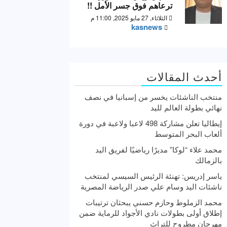
ترعاهم فوق جسر الأمل !!
الثلاثاء, 27 مايو 2025, 11:00 م
kasnews
أحدث المقالات
منتخب الناشئات يخسر من إسبانيا في نصف
نهائي بطولة العالم لليد
إيطاليا تعلن مشاركة 498 لاعبا ولاعبة في دورة
ألعاب البحر المتوسط
محمد علاء “لوكا” مديرًا رياضيًا لفريق اليد
بالزمالك
ياسر إدريس: تهنئة الرئيس السيسي لمنتخب
ناشئات اليد وسام علي صدر الرياضة المصرية
محمد الزملوط وحازم حسني يبحثان ترتيبات
إطلاق أولى بطولات نادي الأجواد للرماية ضمن
مهرجان مطروح للتراث