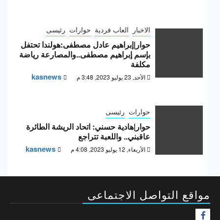
الاخبار
العاب فردية
حوارات
رئيسى
حوار|إبراهيم عادل مصطفى:هولندا تحتفل
بإسم إبراهيم مصطفى..والمصارعة رياضة
مكلفة
kasnews
الأحد, 23 يوليو 2023, 3:48 م
حوارات
رئيسى
حوار|هادية حسني: اتحاد الريشة الطائرة
عاقبني.. واللعبة تتراجع
kasnews
الأربعاء, 12 يوليو 2023, 4:08 م
مواقع التواصل الاجتماعى
F