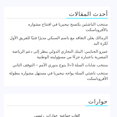
أحدث المقالات
منتخب الناشئين يكتسح نيجيريا في افتتاح مشواره
بالأفروباسكت
الزمالك يعلن التعاقد مع باسم السبكي مديرًا فنيًا للفريق الأول
لكرة اليد
عمرو الجنايني: البنك التجاري الدولي ينظر إلى دعم الرياضة
المصرية باعتباره جزءًا من مسؤوليته الوطنية
منتخب شابات السلة 3×3 يتوج بدوري الأمم – التوقف الثاني
منتخب ناشئي السلة يواجه نيجيريا في مستهل مشواره ببطولة
الأفروباسكت
حوارات
العاب جماعية
حوارات
رئيسى