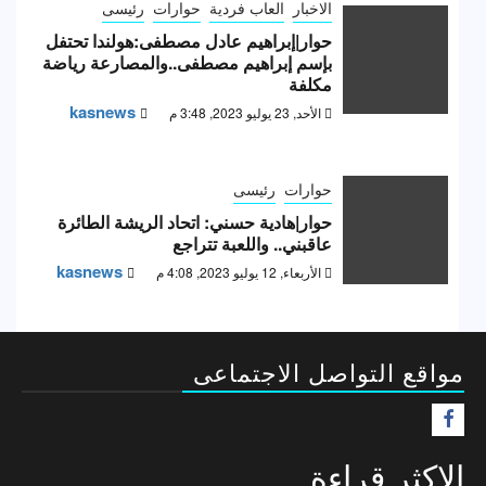
الاخبار
العاب فردية
حوارات
رئيسى
حوار|إبراهيم عادل مصطفى:هولندا تحتفل
بإسم إبراهيم مصطفى..والمصارعة رياضة
مكلفة
kasnews
الأحد, 23 يوليو 2023, 3:48 م
حوارات
رئيسى
حوار|هادية حسني: اتحاد الريشة الطائرة
عاقبني.. واللعبة تتراجع
kasnews
الأربعاء, 12 يوليو 2023, 4:08 م
مواقع التواصل الاجتماعى
F
الاكثر قراءة