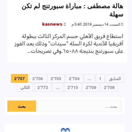
هالة مصطفى : مباراة سبورتنج لم تكن
سهلة
السبت, 14 ديسمبر 2019, 5:40 م
kasnews
استطاع فريق الأهلي حسم المركز الثالث ببطولة
أفريقيا للأندية لكرة السلة "سيدات" وذلك بعد الفوز
على سبورتنج بنتيجة ٨٨-٦٥.وفي تصريحات...
تعدد
السابق
1
…
2٬704
2٬705
2٬706
2٬707
صفحات
2٬708
2٬709
2٬710
…
2٬773
التالي
المقالات
البحث
عن: