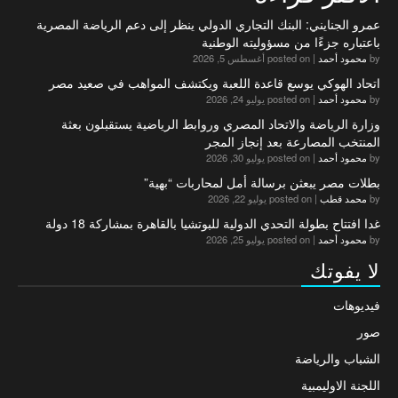
عمرو الجنايني: البنك التجاري الدولي ينظر إلى دعم الرياضة المصرية
باعتباره جزءًا من مسؤوليته الوطنية
by
محمود أحمد
|
posted on أغسطس 5, 2026
اتحاد الهوكي يوسع قاعدة اللعبة ويكتشف المواهب في صعيد مصر
by
محمود أحمد
|
posted on يوليو 24, 2026
وزارة الرياضة والاتحاد المصري وروابط الرياضية يستقبلون بعثة
المنتخب المصارعة بعد إنجاز المجر
by
محمود أحمد
|
posted on يوليو 30, 2026
بطلات مصر يبعثن برسالة أمل لمحاربات “بهية”
by
محمد قطب
|
posted on يوليو 22, 2026
غدا افتتاح بطولة التحدي الدولية للبوتشيا بالقاهرة بمشاركة 18 دولة
by
محمود أحمد
|
posted on يوليو 25, 2026
لا يفوتك
فيديوهات
صور
الشباب والرياضة
اللجنة الاوليمبية