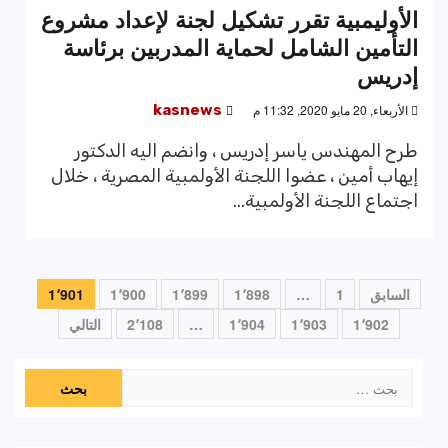
الأوليمبية تقرر تشكيل لجنة لإعداد مشروع
التأمين الشامل لحماية المدربين برئاسة
إدريس
الأربعاء, 20 مايو 2020, 11:32 م
kasnews
طرح المهندس ياسر إدريس ، وانضم اليه الدكتور
إيهاب أمين ، عضوا اللجنة الأولمبية المصرية ، خلال
اجتماع اللجنة الأولمبية...
تعدد
السابق
1
…
1٬898
1٬899
1٬900
1٬901
صفحات
1٬902
1٬903
1٬904
…
2٬108
التالي
المقالات
البحث
عن: