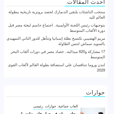
أحدث المقالات
منتخب الناشئات يلتقي الدنمارك لحصد برونزية تاريخية ببطولة
العالم لليد
بتوجيهات رئيس اللجنة الأولمبية.. اجتماع حاسم لبعثة مصر قبل
دورة الألعاب المتوسط
مريم الهضيبي تكتسح بطلة إسبانيا وتتأهل للدور الثاني التمهيدي
بالسويد سماش لتنس الطاولة
17 مشاركة و620 ميدالية.. حصاد مصر في دورات ألعاب البحر
المتوسط
لندن وروما تتنافسان على استضافة بطولة العالم لألعاب القوى
2029
حوارات
العاب جماعية
حوارات
رئيسى
بيجاد مروان في حوار خاص : انضمامي