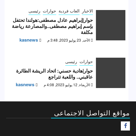
الاخبار
العاب فردية
حوارات
رئيسى
حوار|إبراهيم عادل مصطفى:هولندا تحتفل
بإسم إبراهيم مصطفى..والمصارعة رياضة
مكلفة
kasnews
الأحد, 23 يوليو 2023, 3:48 م
حوارات
رئيسى
حوار|هادية حسني: اتحاد الريشة الطائرة
عاقبني.. واللعبة تتراجع
kasnews
الأربعاء, 12 يوليو 2023, 4:08 م
مواقع التواصل الاجتماعى
F