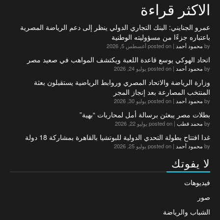
الاكثر قراءة
عمرو الجنايني: البنك التجاري الدولي ينظر إلى دعم الرياضة المصرية
باعتباره جزءًا من مسؤوليته الوطنية
by
محمود أحمد
|
posted on أغسطس 5, 2026
اتحاد الهوكي يوسع قاعدة اللعبة ويكتشف المواهب في صعيد مصر
by
محمود أحمد
|
posted on يوليو 24, 2026
وزارة الرياضة والاتحاد المصري وروابط الرياضية يستقبلون بعثة
المنتخب المصارعة بعد إنجاز المجر
by
محمود أحمد
|
posted on يوليو 30, 2026
بطلات مصر يبعثن برسالة أمل لمحاربات “بهية”
by
محمد قطب
|
posted on يوليو 22, 2026
غدا افتتاح بطولة التحدي الدولية للبوتشيا بالقاهرة بمشاركة 18 دولة
by
محمود أحمد
|
posted on يوليو 25, 2026
لا يفوتك
فيديوهات
صور
الشباب والرياضة