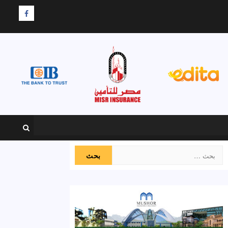
F
البحث
عن: