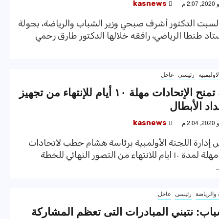
kasnews
السبت الدكتور أشرف صبحي وزير الشباب والرياضة، بجولة
تاد طنطا الرياضي، رافقه خلالها الدكتور طارق رحمي
لاوليمبية
رئيسى
عاجل
الأولمبية تمنح الإتحادات مهلة ١٠ أيام للإنتهاء من تجهيز
اد الأبطال
kasnews
إدارة اللجنة الأولمبية برئاسة هشام حطب لاتحادات
الأوليمبية مهلة لمدة ١٠ ايام للانتهاء من التصور النهائي للخطة
والرياضة
رئيسى
عاجل
باب: نتبني المبادرات التى تعظم المشاركة