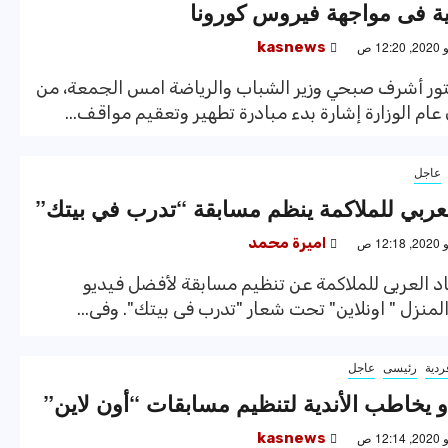
ة فى مواجهة فيروس كورونا
kasnews
تور أشرف صبحي وزير الشباب والرياضة امس الجمعة، من
 عام الوزارة إشارة بدء مبادرة تطهير وتعقيم مواقف...
عاجل
العربي للملاكمة ينظم مسابقة “تدرب في بيتك”
اميرة محمد
اد العربى للملاكمة عن تنظيم مسابقة لأفضل فيديو
لمنزل " اونلاين" تحت شعار "تدرب فى بيتك". وفى...
ردية
رئيسى
عاجل
دو يخاطب الأندية لتنظيم مسابقات “أون لاين”
kasnews