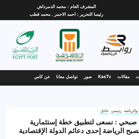
المشرف العام :
محمد الدمرداش
رئيسا التحرير :
احمد الاحمر ,
محمد قطب
ت
مقالات
KasTv
صور
تواصل معانا
عن كاس
والرياضة
رئيسى
عاجل
صبحي : نسعى لتطبيق خطة إستثمارية
صبح الرياضة إحدى دعائم الدولة الإقتصادية