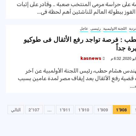
ة على حراسة مرمى المنتخب صعبة .. وقادر على إثبات
الفوز ببطولة العالم للناشئين أهم لحظة فى...
ردية
اللجنة الاوليمبية
رئيسى
عاجل
 : فرصة تواجد رفع الأثقال فى طوكيو
kasnews
دس هشام حطب، رئيس اللجنة الأولمبية عن آخر
ضية رفع الأثقال بعد إيقاف مصر لمدة عامين بسبب
..
1٬908
1٬909
1٬910
1٬911
…
2٬107
التالي