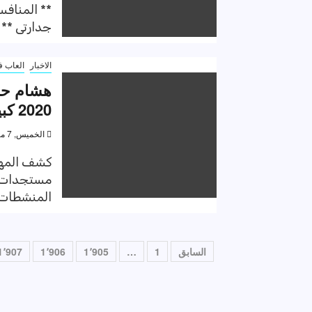
** المنافس
جدارتى ** 
الاخبار
العاب ف
هشام حطب
2020 كبيرة جداً
الخميس, 7 مايو 2020, 6:32 م
كشف المهن
مستجدات ق
المنشطات..
تعدد
السابق
1
…
1٬905
1٬906
1٬907
صفحات
المقالات