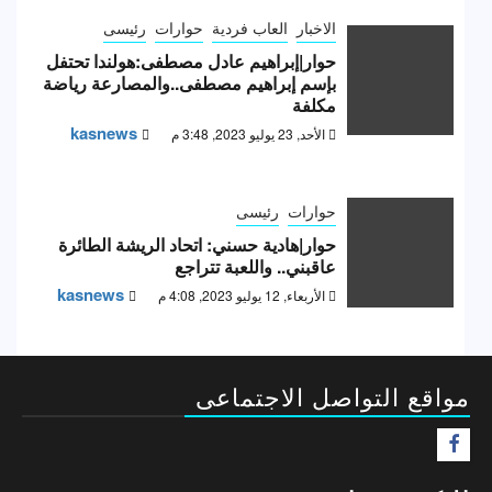
الاخبار
العاب فردية
حوارات
رئيسى
حوار|إبراهيم عادل مصطفى:هولندا تحتفل
بإسم إبراهيم مصطفى..والمصارعة رياضة
مكلفة
kasnews
الأحد, 23 يوليو 2023, 3:48 م
حوارات
رئيسى
حوار|هادية حسني: اتحاد الريشة الطائرة
عاقبني.. واللعبة تتراجع
kasnews
الأربعاء, 12 يوليو 2023, 4:08 م
مواقع التواصل الاجتماعى
F