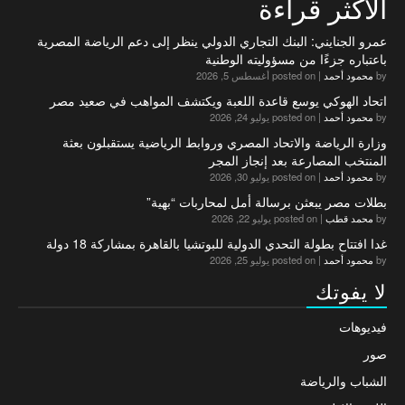
الاكثر قراءة
عمرو الجنايني: البنك التجاري الدولي ينظر إلى دعم الرياضة المصرية
باعتباره جزءًا من مسؤوليته الوطنية
by
محمود أحمد
|
posted on أغسطس 5, 2026
اتحاد الهوكي يوسع قاعدة اللعبة ويكتشف المواهب في صعيد مصر
by
محمود أحمد
|
posted on يوليو 24, 2026
وزارة الرياضة والاتحاد المصري وروابط الرياضية يستقبلون بعثة
المنتخب المصارعة بعد إنجاز المجر
by
محمود أحمد
|
posted on يوليو 30, 2026
بطلات مصر يبعثن برسالة أمل لمحاربات “بهية”
by
محمد قطب
|
posted on يوليو 22, 2026
غدا افتتاح بطولة التحدي الدولية للبوتشيا بالقاهرة بمشاركة 18 دولة
by
محمود أحمد
|
posted on يوليو 25, 2026
لا يفوتك
فيديوهات
صور
الشباب والرياضة