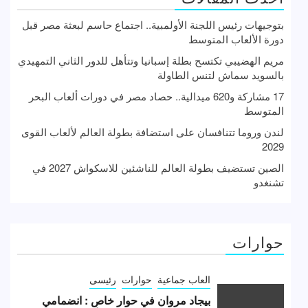
بتوجيهات رئيس اللجنة الأولمبية.. اجتماع حاسم لبعثة مصر قبل
دورة الألعاب المتوسط
مريم الهضيبي تكتسح بطلة إسبانيا وتتأهل للدور الثاني التمهيدي
بالسويد سماش لتنس الطاولة
17 مشاركة و620 ميدالية.. حصاد مصر في دورات ألعاب البحر
المتوسط
لندن وروما تتنافسان على استضافة بطولة العالم لألعاب القوى
2029
الصين تستضيف بطولة العالم للناشئين للاسكواش 2027 في
تشنغدو
حوارات
العاب جماعية
حوارات
رئيسى
بيجاد مروان في حوار خاص : انضمامي