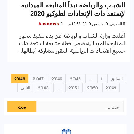
الشباب والرياضة تبدأ المتابعة الميدانية
لإستعدادات الإتحادات لطوكيو 2020
الخميس, 19 ديسمبر 2019, 12:58 م
kasnews
أعلنت وزارة الشباب والرياضة عن بدء تنفيذ محور
المتابعة الميدانية ضمن خطة متابعة استعدادات
جميع الاتحادات الرياضية المقرر مشاركة أبطالها...
تعدد
السابق
1
…
2٬045
2٬046
2٬047
2٬048
صفحات
2٬049
2٬050
2٬051
…
2٬108
التالي
المقالات
البحث
عن: