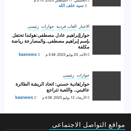
سيد خلف الله
الاخبار
العاب فردية
حوارات
رئيسى
حوار|إبراهيم عادل مصطفى:هولندا تحتفل
بإسم إبراهيم مصطفى..والمصارعة رياضة
مكلفة
kasnews
الأحد, 23 يوليو 2023, 3:48 م
حوارات
رئيسى
حوار|هادية حسني: اتحاد الريشة الطائرة
عاقبني.. واللعبة تتراجع
kasnews
الأربعاء, 12 يوليو 2023, 4:08 م
مواقع التواصل الاجتماعى