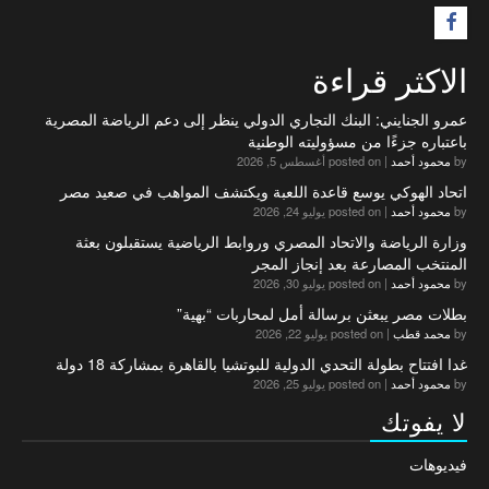
F
الاكثر قراءة
عمرو الجنايني: البنك التجاري الدولي ينظر إلى دعم الرياضة المصرية
باعتباره جزءًا من مسؤوليته الوطنية
by
محمود أحمد
|
posted on أغسطس 5, 2026
اتحاد الهوكي يوسع قاعدة اللعبة ويكتشف المواهب في صعيد مصر
by
محمود أحمد
|
posted on يوليو 24, 2026
وزارة الرياضة والاتحاد المصري وروابط الرياضية يستقبلون بعثة
المنتخب المصارعة بعد إنجاز المجر
by
محمود أحمد
|
posted on يوليو 30, 2026
بطلات مصر يبعثن برسالة أمل لمحاربات “بهية”
by
محمد قطب
|
posted on يوليو 22, 2026
غدا افتتاح بطولة التحدي الدولية للبوتشيا بالقاهرة بمشاركة 18 دولة
by
محمود أحمد
|
posted on يوليو 25, 2026
لا يفوتك
فيديوهات