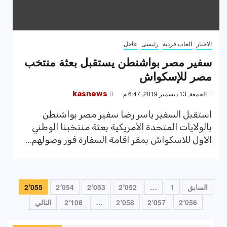
الاخبار
العاب فردية
رئيسى
عاجل
سفير مصر بواشنطن يستقبل بعثة منتخب
مصر للإسكواش
الجمعة, 13 ديسمبر 2019, 6:47 م
kasnews
استقبل السفير ياسر رضا سفير مصر بواشنطن
بالولايات المتحدة الأمريكية بعثة منتخبنا الوطني
الاول للاسكواش بمقر اقامة السفارة فور وصولهم...
تعدد
السابق
1
…
2٬052
2٬053
2٬054
2٬055
صفحات
2٬056
2٬057
2٬058
…
2٬108
التالي
المقالات