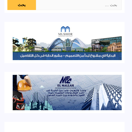
البحث
عن: