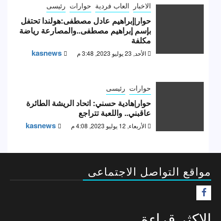
الاخبار
العاب فردية
حوارات
رئيسى
حوار|إبراهيم عادل مصطفى:هولندا تحتفل
بإسم إبراهيم مصطفى..والمصارعة رياضة
مكلفة
kasnews
الأحد, 23 يوليو 2023, 3:48 م
حوارات
رئيسى
حوار|هادية حسني: اتحاد الريشة الطائرة
عاقبني.. واللعبة تتراجع
kasnews
الأربعاء, 12 يوليو 2023, 4:08 م
مواقع التواصل الاجتماعى
F
الاكثر قراءة