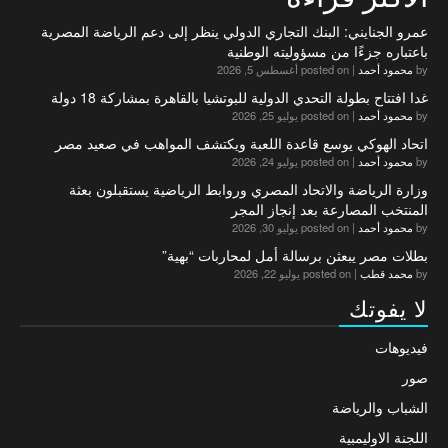
عمرو الجنايني: البنك التجاري الدولي ينظر إلى دعم الرياضة المصرية
باعتباره جزءًا من مسؤوليته الوطنية
by
محمود أحمد
|
posted on أغسطس 5, 2026
غدا افتتاح بطولة التحدي الدولية للبوتشيا بالقاهرة بمشاركة 18 دولة
by
محمود أحمد
|
posted on يوليو 25, 2026
اتحاد الهوكي يوسع قاعدة اللعبة ويكتشف المواهب في صعيد مصر
by
محمود أحمد
|
posted on يوليو 24, 2026
وزارة الرياضة والاتحاد المصري وروابط الرياضية يستقبلون بعثة
المنتخب المصارعة بعد إنجاز المجر
by
محمود أحمد
|
posted on يوليو 30, 2026
بطلات مصر يبعثن برسالة أمل لمحاربات “بهية”
by
محمد قطب
|
posted on يوليو 22, 2026
لا يفوتك
فيديوهات
صور
الشباب والرياضة
اللجنة الاوليمبية