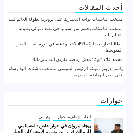
أحدث المقالات
منتخب الناشئات يواجه الدنمارك على برونزية بطولة العالم لليد
منتخب الناشئات يخسر من إسبانيا في نصف نهائي بطولة
العالم لليد
إيطاليا تعلن مشاركة 498 لاعبا ولاعبة في دورة ألعاب البحر
المتوسط
محمد علاء “لوكا” مديرًا رياضيًا لفريق اليد بالزمالك
ياسر إدريس: تهنئة الرئيس السيسي لمنتخب ناشئات اليد وسام
علي صدر الرياضة المصرية
حوارات
العاب جماعية
حوارات
رئيسى
بيجاد مروان في حوار خاص : انضمامي
للزمالك قرار مدروس والأبيض كان الخيار