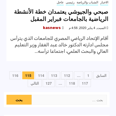
الاخبار
الشباب والرياضة
رئيسى
عاجل
صبحي والجيوشي يعتمدان خطة الأنشطة
الرياضية بالجامعات فبراير المقبل
السبت, 4 يناير 2020, 4:56 م
kasnews
أقام الإتحاد الرياضي المصري للجامعات الذي يترأس
مجلس ادارته الدكتور خالد عبد الغفار وزير التعليم
العالي والبحث العلمي، اجتماعا ترأسه...
تعدد
السابق
1
…
112
113
114
115
116
صفحات
117
118
…
127
التالي
المقالات
البحث
عن: