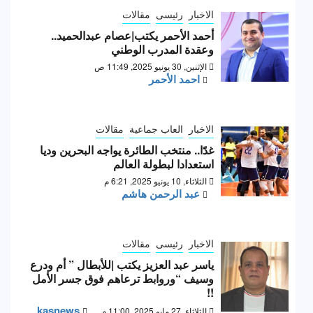
الاخبار
رئيسى
مقالات
أحمد الأحمر يكتب|عصام عبدالحميد..
وعقدة المدرب الوطني
الإثنين, 30 يونيو 2025, 11:49 ص
احمد الأحمر
الاخبار
العاب جماعية
مقالات
غدًا.. منتخب الطائرة يواجه البحرين وديا
استعدادا لبطولة العالم
الثلاثاء, 10 يونيو 2025, 6:21 م
عبد الرحمن هاشم
الاخبار
رئيسى
مقالات
ياسر عبد العزيز يكتب |للأبطال ” أم ودرع
وسيف “وروابط ترعاهم فوق جسر الأمل
!!
kasnews
الثلاثاء, 27 مايو 2025, 11:00 م