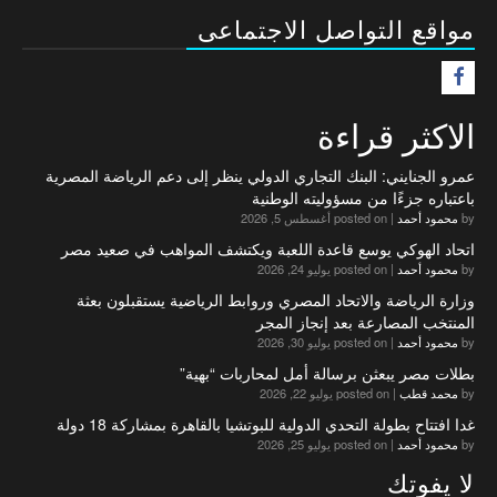
مواقع التواصل الاجتماعى
F
الاكثر قراءة
عمرو الجنايني: البنك التجاري الدولي ينظر إلى دعم الرياضة المصرية
باعتباره جزءًا من مسؤوليته الوطنية
by
محمود أحمد
|
posted on أغسطس 5, 2026
اتحاد الهوكي يوسع قاعدة اللعبة ويكتشف المواهب في صعيد مصر
by
محمود أحمد
|
posted on يوليو 24, 2026
وزارة الرياضة والاتحاد المصري وروابط الرياضية يستقبلون بعثة
المنتخب المصارعة بعد إنجاز المجر
by
محمود أحمد
|
posted on يوليو 30, 2026
بطلات مصر يبعثن برسالة أمل لمحاربات “بهية”
by
محمد قطب
|
posted on يوليو 22, 2026
غدا افتتاح بطولة التحدي الدولية للبوتشيا بالقاهرة بمشاركة 18 دولة
by
محمود أحمد
|
posted on يوليو 25, 2026
لا يفوتك