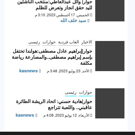
حوار| وائل عبدالعاطي:منتخب الناشئين
لليد حقق انجاز وتعرض للظلم
الخميس, 17 أغسطس 2023, 3:10 م
سيد خلف الله
الاخبار
العاب فردية
حوارات
رئيسى
حوار|إبراهيم عادل مصطفى:هولندا تحتفل
بإسم إبراهيم مصطفى..والمصارعة رياضة
مكلفة
kasnews
الأحد, 23 يوليو 2023, 3:48 م
حوارات
رئيسى
حوار|هادية حسني: اتحاد الريشة الطائرة
عاقبني.. واللعبة تتراجع
kasnews
الأربعاء, 12 يوليو 2023, 4:08 م