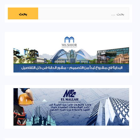
البحث
عن: