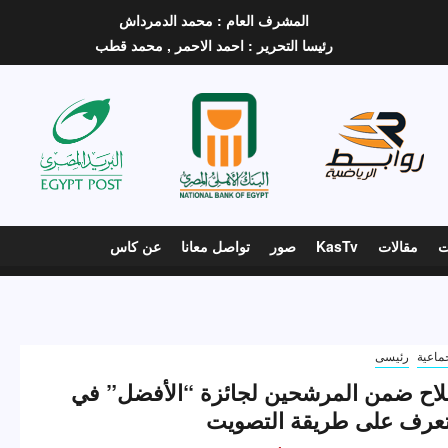
المشرف العام :
محمد الدمرداش
رئيسا التحرير :
احمد الاحمر ,
محمد قطب
ت
مقالات
KasTv
صور
تواصل معانا
عن كاس
ماعية
رئيسى
اح ضمن المرشحين لجائزة “الأفضل” في
 تعرف على طريقة التصويت