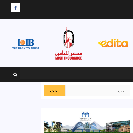
F
البحث
عن: