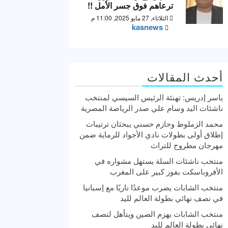
ترعاهم فوق جسر الأمل !!
الثلاثاء, 27 مايو 2025, 11:00 م
kasnews
أحدث المقالات
ياسر إدريس: تهنئة الرئيس السيسي لمنتخب
ناشئات اليد وسام علي صدر الرياضة المصرية
محمد الزملوط وحازم حسني يبحثان ترتيبات
إطلاق أولى بطولات نادي الأجواد للرماية ضمن
مهرجان مطروح للتراث
منتخب ناشئات السلة يستهل مشواره في
الأفروباسكت بفوز كبير على المغرب
منتخب الشابات يضرب موعدًا ناريًا مع إسبانيا
في نصف نهائي بطولة العالم لليد
منتخب الشابات يهزم الصين ويتأهل لنصف
نهائي بطولة العالم لليد