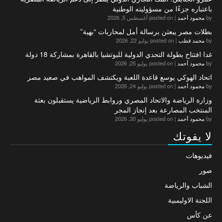
باعتباره جزءًا من مسؤوليته الوطنية
by
محمود أحمد
|
posted on أغسطس 5, 2026
بطلات مصر يبعثن برسالة أمل لمحاربات “بهية”
by
محمد قطب
|
posted on يوليو 22, 2026
غدا افتتاح بطولة التحدي الدولية للبوتشيا بالقاهرة بمشاركة 18 دولة
by
محمود أحمد
|
posted on يوليو 25, 2026
اتحاد الهوكي يوسع قاعدة اللعبة ويكتشف المواهب في صعيد مصر
by
محمود أحمد
|
posted on يوليو 24, 2026
وزارة الرياضة والاتحاد المصري وروابط الرياضية يستقبلون بعثة
المنتخب المصارعة بعد إنجاز المجر
by
محمود أحمد
|
posted on يوليو 30, 2026
لا يفوتك
فيديوهات
صور
الشباب والرياضة
اللجنة الاوليمبية
عن كأس