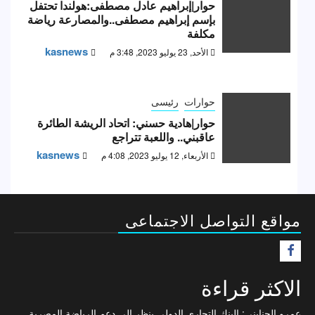
حوار|إبراهيم عادل مصطفى:هولندا تحتفل
بإسم إبراهيم مصطفى..والمصارعة رياضة
مكلفة
kasnews
الأحد, 23 يوليو 2023, 3:48 م
حوارات
رئيسى
حوار|هادية حسني: اتحاد الريشة الطائرة
عاقبني.. واللعبة تتراجع
kasnews
الأربعاء, 12 يوليو 2023, 4:08 م
مواقع التواصل الاجتماعى
F
الاكثر قراءة
عمرو الجنايني: البنك التجاري الدولي ينظر إلى دعم الرياضة المصرية