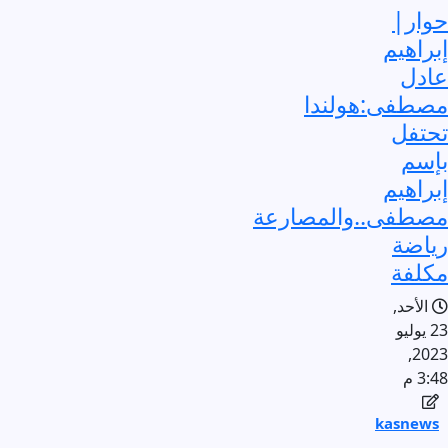
حوار|
إبراهيم
عادل
مصطفى:هولندا
تحتفل
بإسم
إبراهيم
مصطفى..والمصارعة
رياضة
مكلفة
الأحد,
23 يوليو
2023,
3:48 م
kasnews