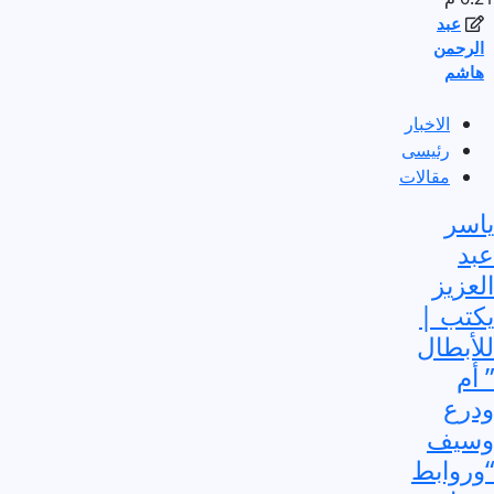
عبد
الرحمن
هاشم
الاخبار
رئيسى
مقالات
ياسر
عبد
العزيز
يكتب |
للأبطال
” أم
ودرع
وسيف
“وروابط