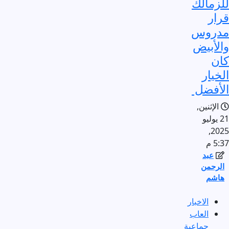
للزمالك
قرار
مدروس
والأبيض
كان
الخيار
الأفضل
الإثنين,
21 يوليو
2025,
5:37 م
عبد
الرحمن
هاشم
الاخبار
العاب
جماعية