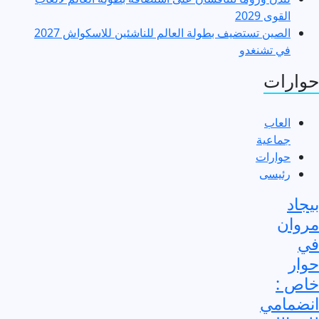
القوى 2029
الصين تستضيف بطولة العالم للناشئين للاسكواش 2027
في تشنغدو
حوارات
العاب
جماعية
حوارات
رئيسى
بيجاد
مروان
في
حوار
خاص :
انضمامي