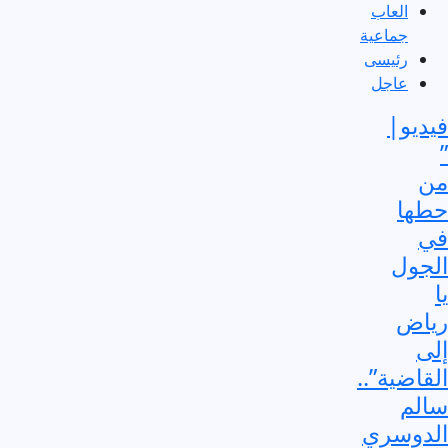
العاب
جماعية
رئيسى
عاجل
فيديو|
”
من
حطها
في
الجول
يا
رياض
إلى
القاضية”..
سالم
الدوسري