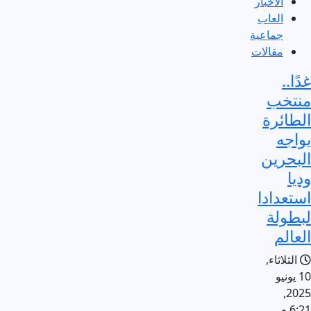
الاخبار
العاب
جماعية
مقالات
غدًا..
منتخب
الطائرة
يواجه
البحرين
وديا
استعدادا
لبطولة
العالم
الثلاثاء,
10 يونيو
2025,
6:21 م