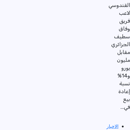
القندوسي
لاعب
فريق
وفاق
سطيف
الجزائري
مقابل
مليون
يورو
و14%
نسبة
إعادة
بيع
في...
الاخبار