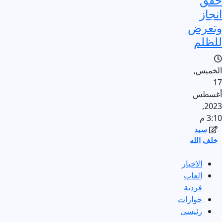
انجاز
وتعرض
للظلم
الخميس,
17
أغسطس
2023,
3:10 م
سيد
خلف الله
الاخبار
العاب
فردية
حوارات
رئيسى