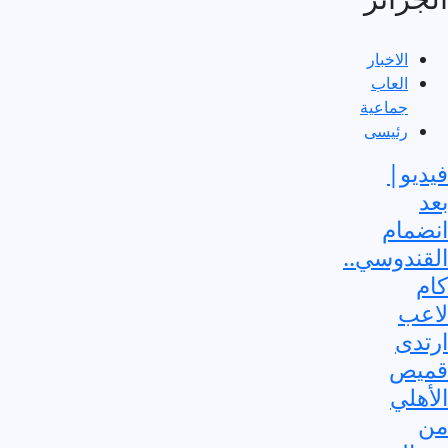
الاخبار
العاب
جماعية
رئيسى
فيديو|
بعد
انضمام
القندوسي..
كام
لاعب
ارتدى
قميص
الأهلي
من