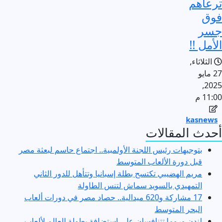
ترعاهم
فوق
جسر
الأمل !!
الثلاثاء,
27 مايو
2025,
11:00 م
kasnews
أحدث المقالات
بتوجيهات رئيس اللجنة الأولمبية.. اجتماع حاسم لبعثة مصر
قبل دورة الألعاب المتوسط
مريم الهضيبي تكتسح بطلة إسبانيا وتتأهل للدور الثاني
التمهيدي بالسويد سماش لتنس الطاولة
17 مشاركة و620 ميدالية.. حصاد مصر في دورات ألعاب
البحر المتوسط
لندن وروما تتنافسان على استضافة بطولة العالم لألعاب