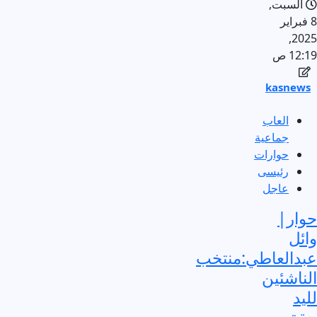
السبت,
8 فبراير
2025,
12:19 ص
kasnews
العاب
جماعية
حوارات
رئيسى
عاجل
حوار|
وائل
عبدالعاطي:منتخب
الناشئين
لليد
حقق