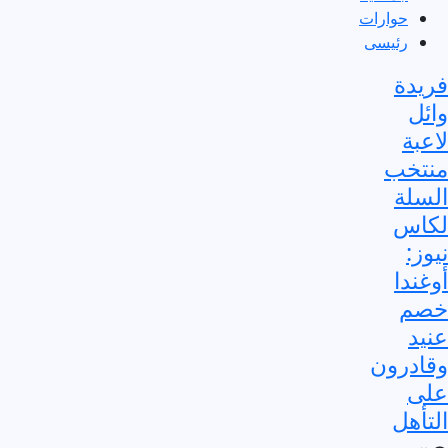
حوارات
رئيسى
فريدة
وائل
لاعبة
منتخب
السلة
لكاس
نيوز:
أوغندا
خصم
عنيد
وقادرون
على
التأهل