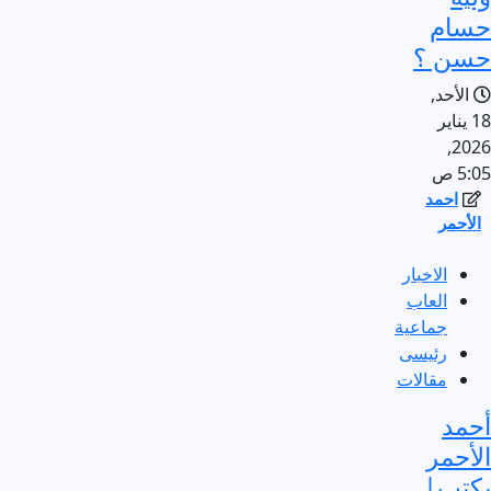
حسام
حسن ؟
الأحد,
18 يناير
2026,
5:05 ص
احمد
الأحمر
الاخبار
العاب
جماعية
رئيسى
مقالات
أحمد
الأحمر
يكتب|