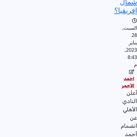
شمال
إفريقيا؟
السبت,
28
يناير
2023,
8:43
م
احمد
الأحمر
أعلن
النادي
الأهلي
عن
انضمام
أحمد