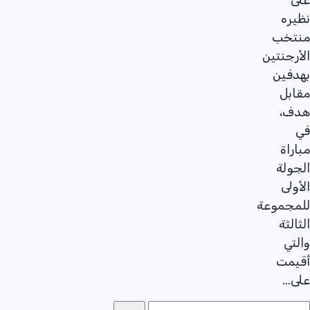
على
نظيره
منتخب
الأرجنتين
بهدفين
مقابل
هدف،
في
مباراة
الجولة
الأولى
للمجموعة
الثالثة
والتي
أقيمت
على...
لبحث