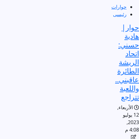
حوارات
رئيسى
حوار|
هادية
حسني:
اتحاد
الريشة
الطائرة
عاقبني..
واللعبة
تتراجع
الأربعاء,
12 يوليو
2023,
4:08 م