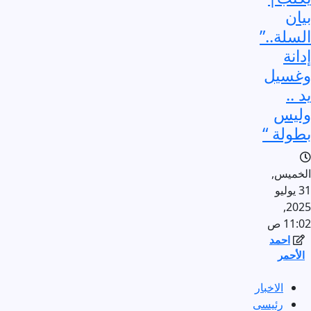
بيان
السلة..”
إدانة
وغسيل
يد ..
وليس
بطولة “
الخميس,
31 يوليو
2025,
11:02 ص
احمد
الأحمر
الاخبار
رئيسى