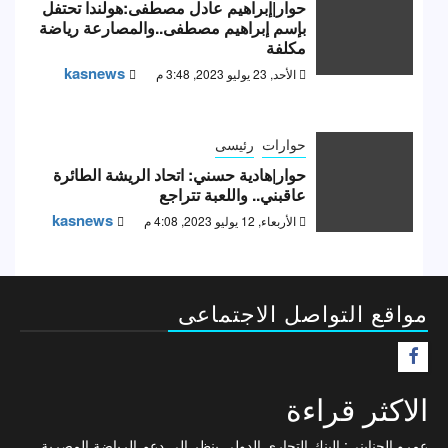
حوار|إبراهيم عادل مصطفى:هولندا تحتفل
بإسم إبراهيم مصطفى..والمصارعة رياضة
مكلفة
kasnews
الأحد, 23 يوليو 2023, 3:48 م
حوارات
رئيسى
حوار|هادية حسني: اتحاد الريشة الطائرة
عاقبني.. واللعبة تتراجع
kasnews
الأربعاء, 12 يوليو 2023, 4:08 م
مواقع التواصل الاجتماعى
F
الاكثر قراءة
عمرو الجنايني: البنك التجاري الدولي ينظر إلى دعم الرياضة المصرية