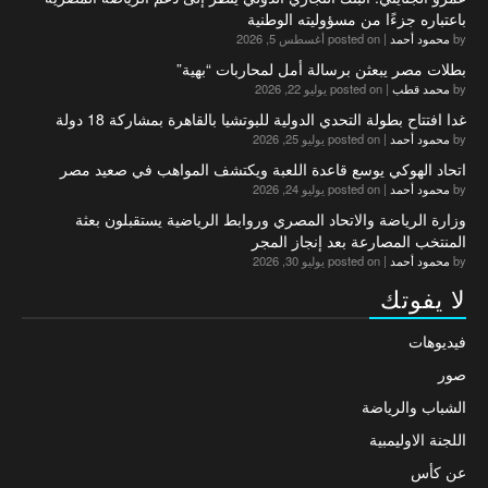
باعتباره جزءًا من مسؤوليته الوطنية
by
محمود أحمد
|
posted on أغسطس 5, 2026
بطلات مصر يبعثن برسالة أمل لمحاربات “بهية”
by
محمد قطب
|
posted on يوليو 22, 2026
غدا افتتاح بطولة التحدي الدولية للبوتشيا بالقاهرة بمشاركة 18 دولة
by
محمود أحمد
|
posted on يوليو 25, 2026
اتحاد الهوكي يوسع قاعدة اللعبة ويكتشف المواهب في صعيد مصر
by
محمود أحمد
|
posted on يوليو 24, 2026
وزارة الرياضة والاتحاد المصري وروابط الرياضية يستقبلون بعثة
المنتخب المصارعة بعد إنجاز المجر
by
محمود أحمد
|
posted on يوليو 30, 2026
لا يفوتك
فيديوهات
صور
الشباب والرياضة
اللجنة الاوليمبية
عن كأس