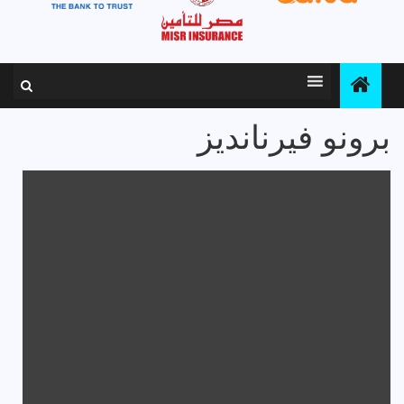
برونو فيرنانديز