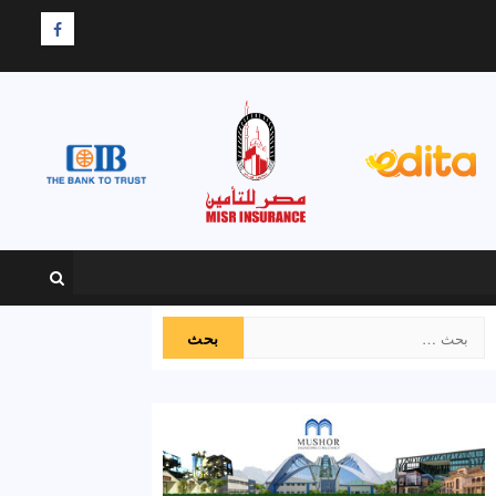
F
البحث
عن: