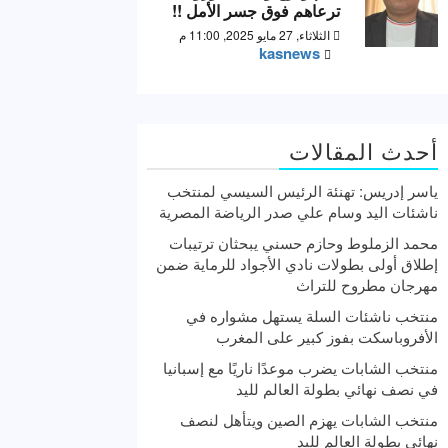
ترعاهم فوق جسر الأمل !!
الثلاثاء, 27 مايو 2025, 11:00 م
kasnews
أحدث المقالات
ياسر إدريس: تهنئة الرئيس السيسي لمنتخب
ناشئات اليد وسام علي صدر الرياضة المصرية
محمد الزملوط وحازم حسني يبحثان ترتيبات
إطلاق أولى بطولات نادي الأجواد للرماية ضمن
مهرجان مطروح للتراث
منتخب ناشئات السلة يستهل مشواره في
الأفروباسكت بفوز كبير على المغرب
منتخب الشابات يضرب موعدًا ناريًا مع إسبانيا
في نصف نهائي بطولة العالم لليد
منتخب الشابات يهزم الصين ويتأهل لنصف
نهائي بطولة العالم لليد