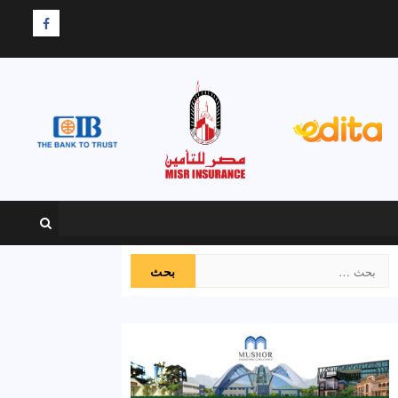
F
البحث
عن: