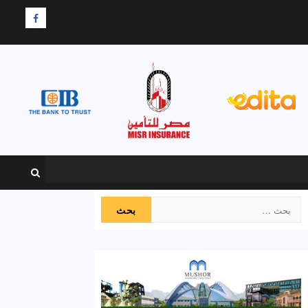
F
البحث
عن: