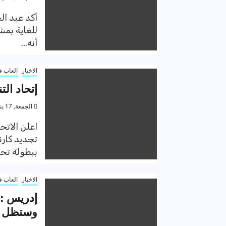
أكد عبد ال
للغاية بمشا
أنه...
الاخبار
العاب ف
إتحاد ال
الجمعة, 17 يناير 2020, 6:37 م
اعلن الاتح
ببطولة تحت
الاخبار
العاب ف
إدريس : ا
وستظل ق