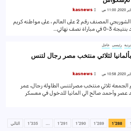
kasnews
فاز محمد الشوربجي المصنف رقم 2 على العالم ، على مواطنه كريم
 مباراة نصف نهائي...
ردية
رئيسى
عاجل
لمانيا لثلاثي منتخب مصر رجال لتنس
kasnews
 الجمعة ثلاثي منتخب مصرلتنس الطاولة رجال، عمر
 عصر وأحمد صالح الي المانيا للدخول في معسكر
1٬288
1٬289
1٬290
1٬291
…
1٬335
التالي