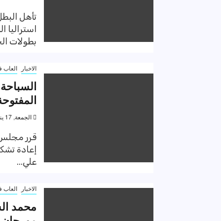
تأهل البط
استراليا ا
بطولات الجر
الاخبار
العاب ف
السباحة ي
المفتوحة
الجمعة, 17 يناير 2020, 11:29 ص
قرر مجلس إ
إعادة تشكي
علي...
الاخبار
العاب ف
محمد ال
مورجان 