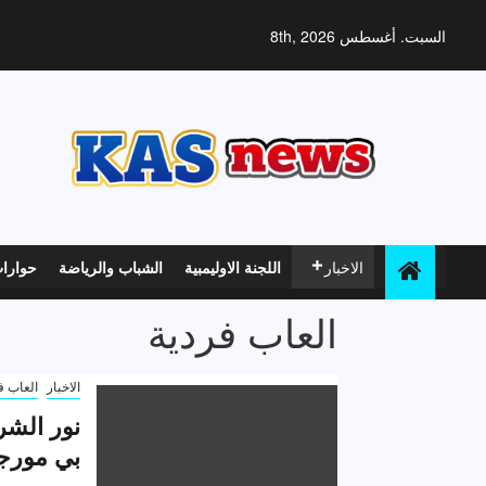
خطي
لى
السبت. أغسطس 8th, 2026
لمحتوى
الاخبار
اللجنة الاوليمبية
الشباب والرياضة
حوارا
العاب فردية
الاخبار
العاب ف
نور الشر
بي مورج