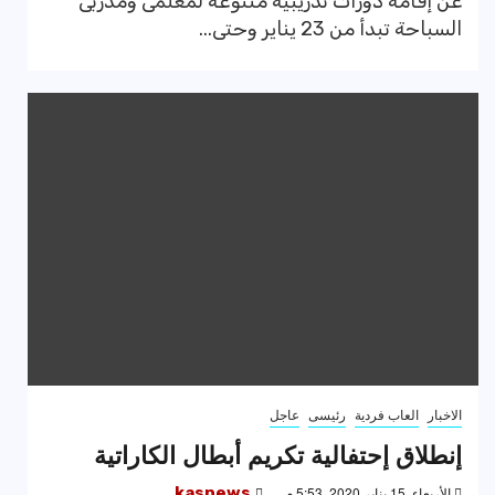
عن إقامة دورات تدريبية متنوعة لمعلمى ومدربى
السباحة تبدأ من 23 يناير وحتى...
الاخبار
العاب فردية
رئيسى
عاجل
إنطلاق إحتفالية تكريم أبطال الكاراتية
الأربعاء, 15 يناير 2020, 5:53 م
kasnews