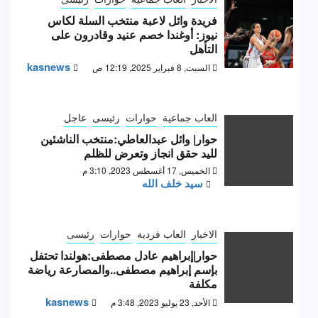
فريدة وائل لاعبة منتخب السلة لكاس
نيوز: أوغندا خصم عنيد وقادرون على
التأهل
kasnews
السبت, 8 فبراير 2025, 12:19 ص
العاب جماعية
حوارات
رئيسى
عاجل
حوار| وائل عبدالعاطي:منتخب الناشئين
لليد حقق انجاز وتعرض للظلم
الخميس, 17 أغسطس 2023, 3:10 م
سيد خلف الله
الاخبار
العاب فردية
حوارات
رئيسى
حوار|إبراهيم عادل مصطفى:هولندا تحتفل
بإسم إبراهيم مصطفى..والمصارعة رياضة
مكلفة
kasnews
الأحد, 23 يوليو 2023, 3:48 م