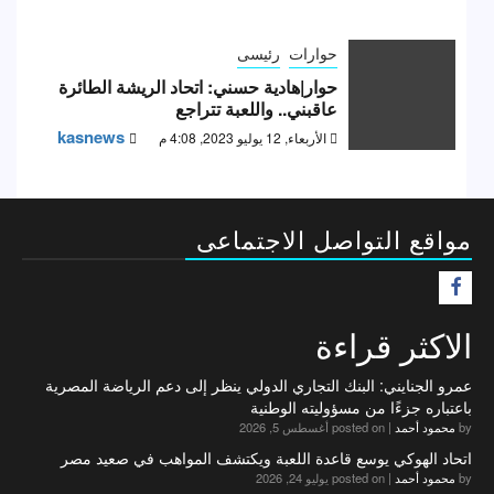
حوارات
رئيسى
حوار|هادية حسني: اتحاد الريشة الطائرة
عاقبني.. واللعبة تتراجع
kasnews
الأربعاء, 12 يوليو 2023, 4:08 م
مواقع التواصل الاجتماعى
F
الاكثر قراءة
عمرو الجنايني: البنك التجاري الدولي ينظر إلى دعم الرياضة المصرية
باعتباره جزءًا من مسؤوليته الوطنية
by
محمود أحمد
|
posted on أغسطس 5, 2026
اتحاد الهوكي يوسع قاعدة اللعبة ويكتشف المواهب في صعيد مصر
by
محمود أحمد
|
posted on يوليو 24, 2026