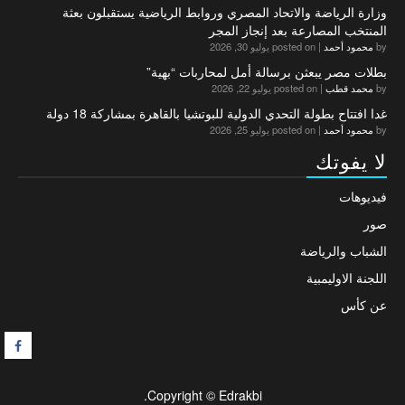
وزارة الرياضة والاتحاد المصري وروابط الرياضية يستقبلون بعثة
المنتخب المصارعة بعد إنجاز المجر
by
محمود أحمد
|
posted on يوليو 30, 2026
بطلات مصر يبعثن برسالة أمل لمحاربات “بهية”
by
محمد قطب
|
posted on يوليو 22, 2026
غدا افتتاح بطولة التحدي الدولية للبوتشيا بالقاهرة بمشاركة 18 دولة
by
محمود أحمد
|
posted on يوليو 25, 2026
لا يفوتك
فيديوهات
صور
الشباب والرياضة
اللجنة الاوليمبية
عن كأس
F
Copyright © Edrakbi.