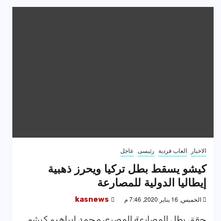
الاخبار
العاب فردية
رئيسى
عاجل
كيشو يسقط بطل تركيا ويحرز ذهبية
إيطاليا الدولية للمصارعة
الخميس, 16 يناير 2020, 7:46 م
kasnews
حقق بطل المصارعة المصري محمد إبراهيم كيشو