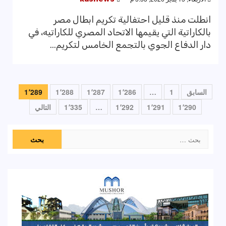
انطلت منذ قليل احتفالية تكريم ابطال مصر
بالكاراتية التي يقيمها الاتحاد المصري للكاراتيه، في
دار الدفاع الجوي بالتجمع الخامس لتكريم...
تعدد
السابق
1
…
1٬286
1٬287
1٬288
1٬289
صفحات
1٬290
1٬291
1٬292
…
1٬335
التالي
المقالات
البحث
عن: