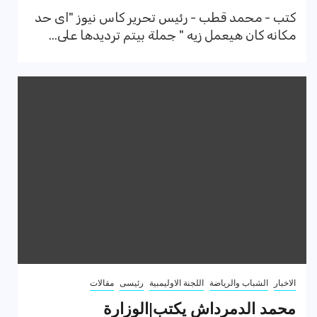
كتب - محمد قطب - رئيس تحرير كاس نيوز "اى حد
مكانه كان هيعمل زيه " جملة بيتم ترديدها على...
الاخبار
الشباب والرياضة
اللجنة الاوليمبية
رئيسى
مقالات
محمد الدمرداش يكتب|الوزارة