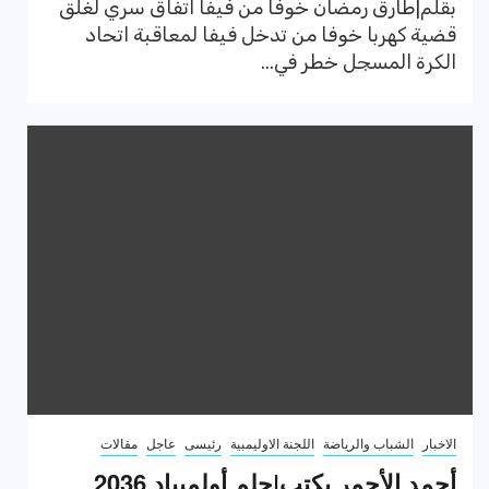
بقلم|طارق رمضان خوفا من فيفا اتفاق سري لغلق
قضية كهربا خوفا من تدخل فيفا لمعاقبة اتحاد
الكرة المسجل خطر في...
الاخبار
الشباب والرياضة
اللجنة الاوليمبية
رئيسى
عاجل
مقالات
أحمد الأحمر يكتب|حلم أولمبياد 2036