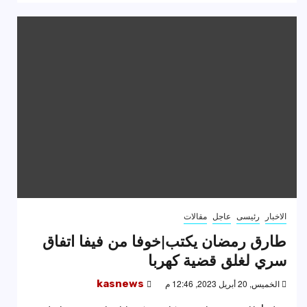
الاخبار
رئيسى
عاجل
مقالات
طارق رمضان يكتب|خوفا من فيفا اتفاق
سري لغلق قضية كهربا
الخميس, 20 أبريل 2023, 12:46 م
kasnews