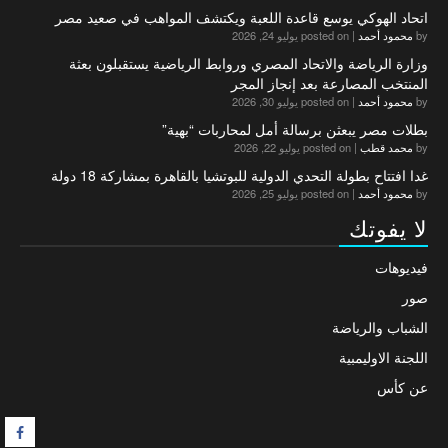
اتحاد الهوكي يوسع قاعدة اللعبة ويكتشف المواهب في صعيد مصر
by
محمود أحمد
|
posted on يوليو 24, 2026
وزارة الرياضة والاتحاد المصري وروابط الرياضية يستقبلون بعثة
المنتخب المصارعة بعد إنجاز المجر
by
محمود أحمد
|
posted on يوليو 30, 2026
بطلات مصر يبعثن برسالة أمل لمحاربات “بهية”
by
محمد قطب
|
posted on يوليو 22, 2026
غدا افتتاح بطولة التحدي الدولية للبوتشيا بالقاهرة بمشاركة 18 دولة
by
محمود أحمد
|
posted on يوليو 25, 2026
لا يفوتك
فيديوهات
صور
الشباب والرياضة
اللجنة الاوليمبية
عن كأس
F