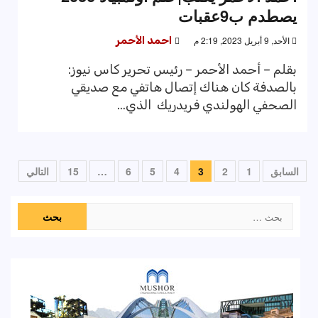
يصطدم ب9عقبات
الأحد, 9 أبريل 2023, 2:19 م
احمد الأحمر
بقلم – أحمد الأحمر – رئيس تحرير كاس نيوز:
بالصدفة كان هناك إتصال هاتفي مع صديقي
الصحفي الهولندي فريدريك الذي...
تعدد
السابق
1
2
3
4
5
6
…
15
التالي
صفحات
البحث
المقالات
عن: