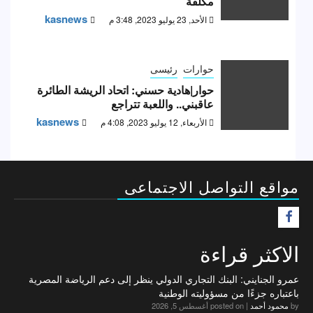
مكلفة
kasnews
الأحد, 23 يوليو 2023, 3:48 م
حوارات
رئيسى
حوار|هادية حسني: اتحاد الريشة الطائرة
عاقبني.. واللعبة تتراجع
kasnews
الأربعاء, 12 يوليو 2023, 4:08 م
مواقع التواصل الاجتماعى
F
الاكثر قراءة
عمرو الجنايني: البنك التجاري الدولي ينظر إلى دعم الرياضة المصرية
باعتباره جزءًا من مسؤوليته الوطنية
by
محمود أحمد
|
posted on أغسطس 5, 2026