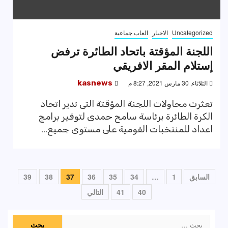
Uncategorized
الاخبار
العاب جماعية
اللجنة المؤقتة باتحاد الطائرة ترفض
إستلام المقر الافريقي
الثلاثاء, 30 مارس 2021, 8:27 م
kasnews
تعثرت محاولات اللجنة المؤقتة التى تدير اتحاد
الكرة الطائرة برئاسة سامح حمدى لتوفير برامج
اعداد للمنتخبات القومية على مستوى جميع...
تعدد
السابق
1
…
34
35
36
37
38
39
صفحات
40
41
التالي
المقالات
البحث