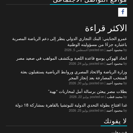
F
الاكثر قراءة
عمرو الجنايني: البنك التجاري الدولي ينظر إلى دعم الرياضة المصرية
باعتباره جزءًا من مسؤوليته الوطنية
by
محمود أحمد
|
posted on أغسطس 5, 2026
اتحاد الهوكي يوسع قاعدة اللعبة ويكتشف المواهب في صعيد مصر
by
محمود أحمد
|
posted on يوليو 24, 2026
وزارة الرياضة والاتحاد المصري وروابط الرياضية يستقبلون بعثة
المنتخب المصارعة بعد إنجاز المجر
by
محمود أحمد
|
posted on يوليو 30, 2026
بطلات مصر يبعثن برسالة أمل لمحاربات “بهية”
by
محمد قطب
|
posted on يوليو 22, 2026
غدا افتتاح بطولة التحدي الدولية للبوتشيا بالقاهرة بمشاركة 18 دولة
by
محمود أحمد
|
posted on يوليو 25, 2026
لا يفوتك
فيديوهات