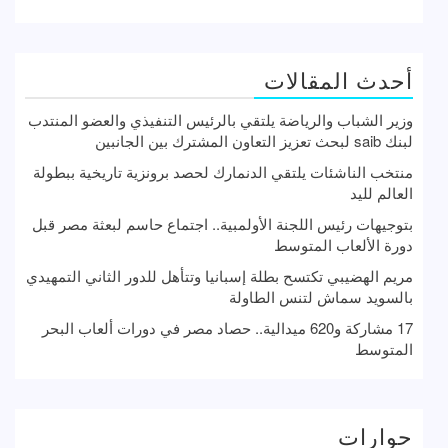
أحدث المقالات
وزير الشباب والرياضة يلتقي بالرئيس التنفيذي والعضو المنتدب
لبنك saib لبحث تعزيز التعاون المشترك بين الجانبين
منتخب الناشئات يلتقي الدنمارك لحصد برونزية تاريخية ببطولة
العالم لليد
بتوجيهات رئيس اللجنة الأولمبية.. اجتماع حاسم لبعثة مصر قبل
دورة الألعاب المتوسط
مريم الهضيبي تكتسح بطلة إسبانيا وتتأهل للدور الثاني التمهيدي
بالسويد سماش لتنس الطاولة
17 مشاركة و620 ميدالية.. حصاد مصر في دورات ألعاب البحر
المتوسط
حوارات