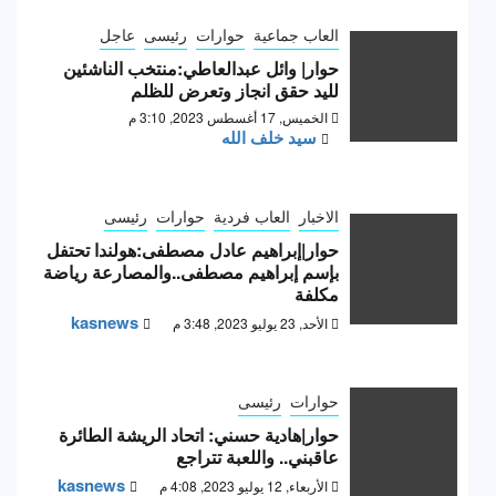
العاب جماعية
حوارات
رئيسى
عاجل
حوار| وائل عبدالعاطي:منتخب الناشئين
لليد حقق انجاز وتعرض للظلم
الخميس, 17 أغسطس 2023, 3:10 م
سيد خلف الله
الاخبار
العاب فردية
حوارات
رئيسى
حوار|إبراهيم عادل مصطفى:هولندا تحتفل
بإسم إبراهيم مصطفى..والمصارعة رياضة
مكلفة
kasnews
الأحد, 23 يوليو 2023, 3:48 م
حوارات
رئيسى
حوار|هادية حسني: اتحاد الريشة الطائرة
عاقبني.. واللعبة تتراجع
kasnews
الأربعاء, 12 يوليو 2023, 4:08 م