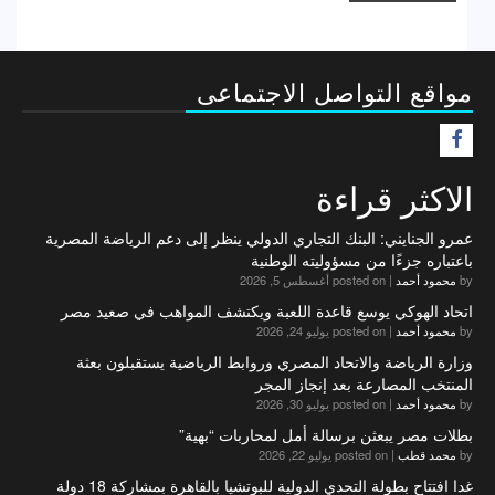
مواقع التواصل الاجتماعى
F
الاكثر قراءة
عمرو الجنايني: البنك التجاري الدولي ينظر إلى دعم الرياضة المصرية
باعتباره جزءًا من مسؤوليته الوطنية
by
محمود أحمد
|
posted on أغسطس 5, 2026
اتحاد الهوكي يوسع قاعدة اللعبة ويكتشف المواهب في صعيد مصر
by
محمود أحمد
|
posted on يوليو 24, 2026
وزارة الرياضة والاتحاد المصري وروابط الرياضية يستقبلون بعثة
المنتخب المصارعة بعد إنجاز المجر
by
محمود أحمد
|
posted on يوليو 30, 2026
بطلات مصر يبعثن برسالة أمل لمحاربات “بهية”
by
محمد قطب
|
posted on يوليو 22, 2026
غدا افتتاح بطولة التحدي الدولية للبوتشيا بالقاهرة بمشاركة 18 دولة