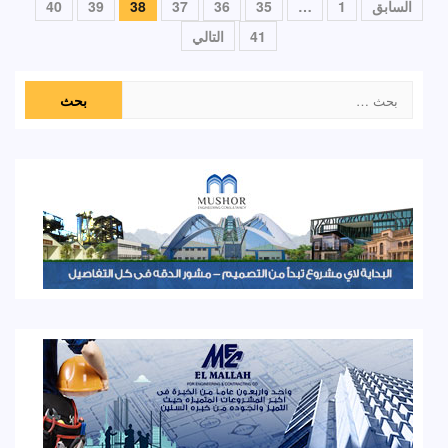
تعدد
السابق
1
…
35
36
37
38
39
40
صفحات
41
التالي
المقالات
البحث
عن: